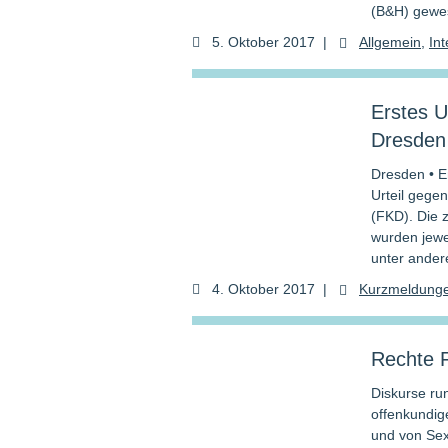
(B&H) gewe
5. Oktober 2017
|
Allgemein
,
Int
Erstes U
Dresden
Dresden • E
Urteil gege
(FKD). Die z
wurden jewei
unter ander
4. Oktober 2017
|
Kurzmeldung
Rechte F
Diskurse ru
offenkundig
und von Sex