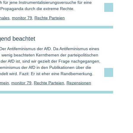
h für jene Instrumentalisierungsversuche für eine
e Propaganda durch die extreme Rechte.
onales
,
monitor 79
,
Rechte Parteien
end beachtet
Der Antifeminismus der AfD. Da Antifeminismus eines
u wenig beachteten Kernthemen der parteipolitischen
der AfD ist, sind wir gezielt der Frage nachgegangen,
feminismus der AfD in den Publikationen über die
ndelt wird. Fazit: Er ist eher eine Randbemerkung.
emein
,
monitor 79
,
Rechte Parteien
,
Rezensionen