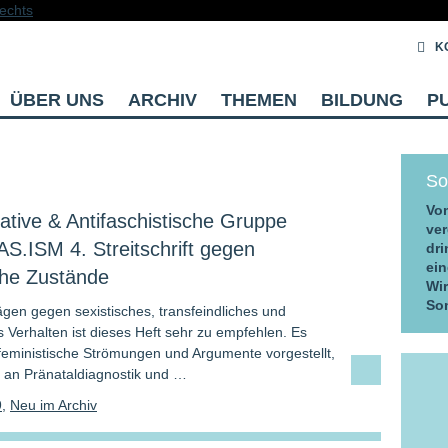
K
ÜBER UNS
ARCHIV
THEMEN
BILDUNG
P
So
Vom
tive & Antifaschistische Gruppe
ver
 AS.ISM 4. Streitschrift gegen
dri
ein
che Zustände
Wi
So
ägen gegen sexistisches, transfeindliches und
s Verhalten ist dieses Heft sehr zu empfehlen. Es
feministische Strömungen und Argumente vorgestellt,
ik an Pränataldiagnostik und …
9
,
Neu im Archiv