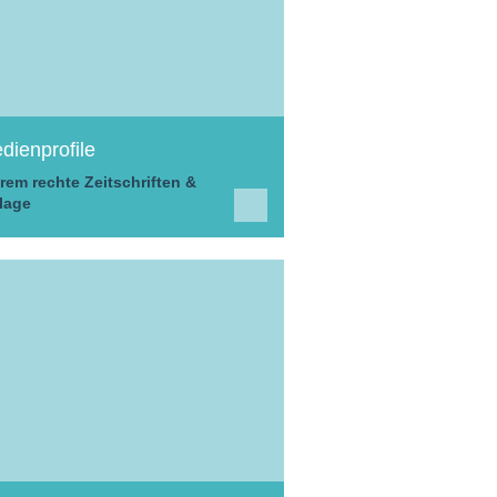
dienprofile
rem rechte Zeitschriften &
lage