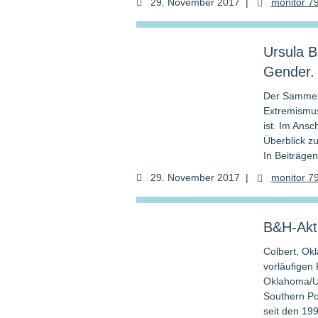
29. November 2017
|
monitor 7
Ursula B
Gender.
Der Sammelb
Extremismu
ist. Im Ans
Überblick z
In Beiträge
29. November 2017
|
monitor 7
B&H-Akti
Colbert, Ok
vorläufigen
Oklahoma/US
Southern Po
seit den 19