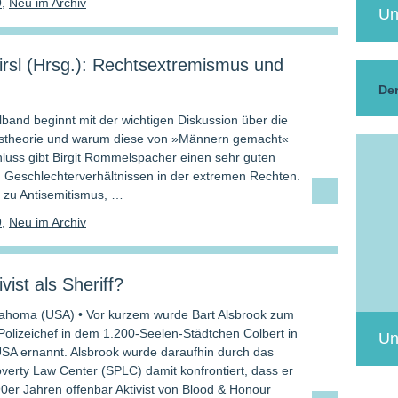
9
,
Neu im Archiv
Un
irsl (Hrsg.): Rechtsextremismus und
Der
and beginnt mit der wichtigen Diskussion über die
stheorie und warum diese von »Männern gemacht«
chluss gibt Birgit Rommelspacher einen sehr guten
u Geschlechterverhältnissen in der extremen Rechten.
n zu Antisemitismus, …
9
,
Neu im Archiv
vist als Sheriff?
lahoma (USA) • Vor kurzem wurde Bart Alsbrook zum
 Polizeichef in dem 1.200-Seelen-Städtchen Colbert in
Un
A ernannt. Alsbrook wurde daraufhin durch das
verty Law Center (SPLC) damit konfrontiert, dass er
90er Jahren offenbar Aktivist von Blood & Honour