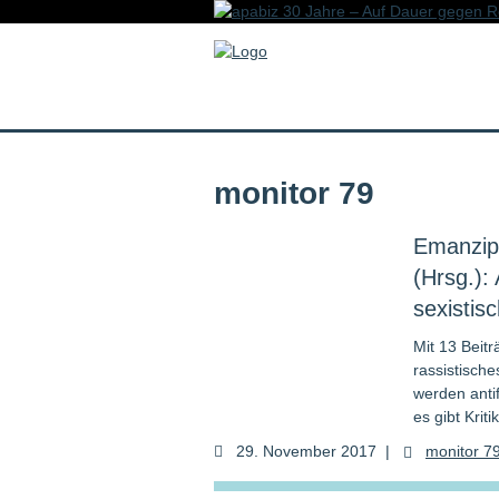
monitor 79
Emanzipa
(Hrsg.):
sexistis
Mit 13 Beitr
rassistische
werden anti
es gibt Krit
29. November 2017
|
monitor 7