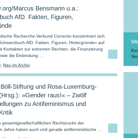
v.org/Marcus Bensmann u.a.:
uch AfD. Fakten, Figuren,
ünde
istische Recherche-Verbund Correctiv konzentriert sich
Me
Schwarzbuch AfD. Fakten, Figuren, Hintergründe« auf
t Kontakten zur extremen Rechten, die Finanzierung
Ext
sowie die Einbindung …
Ver
9
,
Neu im Archiv
-Böll-Stiftung und Rosa-Luxemburg-
 (Hrsg.): »Gender raus!« – Zwölf
tellungen zu Antifeminismus und
ritik
 gesamtgesellschaftlichen Rechtsrucks der
 Jahre haben auch und gerade antifeministische …