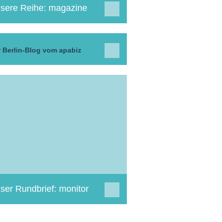
sere Reihe: magazine
 Berlin-Blog vom apabiz
ser Rundbrief: monitor