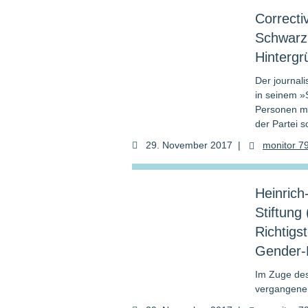
Correcti
Schwarzb
Hintergr
Der journal
in seinem »
Personen mi
der Partei 
29. November 2017
|
monitor 7
Heinrich
Stiftung
Richtigs
Gender-K
Im Zuge des
vergangenen