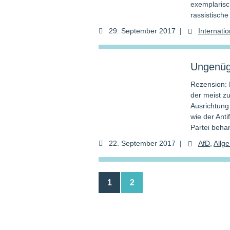
exemplarisc
rassistisch
29. September 2017
|
Internati
Ungenüg
Rezension: 
der meist z
Ausrichtung 
wie der Anti
Partei beha
22. September 2017
|
AfD
,
Allg
1
2