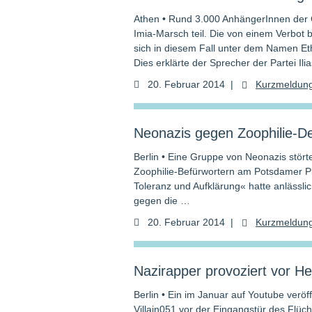
Athen • Rund 3.000 AnhängerInnen der
Imia-Marsch teil. Die von einem Verbot 
sich in diesem Fall unter dem Namen Et
Dies erklärte der Sprecher der Partei Il
20. Februar 2014
|
Kurzmeldun
Neonazis gegen Zoophilie-De
Berlin • Eine Gruppe von Neonazis stö
Zoophilie-Befürwortern am Potsdamer P
Toleranz und Aufklärung« hatte anläss­li
gegen die …
20. Februar 2014
|
Kurzmeldun
Nazirapper provoziert vor He
Berlin • Ein im Januar auf Youtube veröf
Villain051 vor der Eingangstür des Flüch