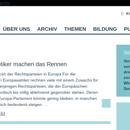
K
ÜBER UNS
ARCHIV
THEMEN
BILDUNG
P
So
Vom
tiker machen das Rennen
ver
dri
cen der Rechtsparteien in Europa Für die
ein
 Europawahlen rechnen viele mit einem Zuwachs für
Wi
erjenigen Rechtsparteien, die der Europäischen
So
kritisch bis völlig ablehnend gegenüber stehen. Deren
 Europa-Parlament könnte gering bleiben, in manchen
och bedeutend steigen. …
 63