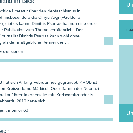
land im Blick
Un
chige Literatur über den Neofaschismus in
d, insbesondere die Chrysi Avgi (»Goldene
, gibt es kaum. Dimitris Psarras hat nun eine erste
e Publikation zum Thema veröffentlicht. Der
Der
Journalist Dimitris Psarras kann wohl ohne
g als der maßgebliche Kenner der …
Rezensionen
 hat sich Anfang Februar neu gegründet. KMOB ist
 den Kreisverband Märkisch Oder Barnim der Neonazi-
tei auf ihrer Internetseite mit. Kreisvorsitzender ist
ebhardt. 2010 hatte sich …
gen
,
monitor 63
Un
eich