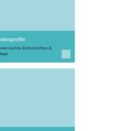
dienprofile
rem rechte Zeitschriften &
lage