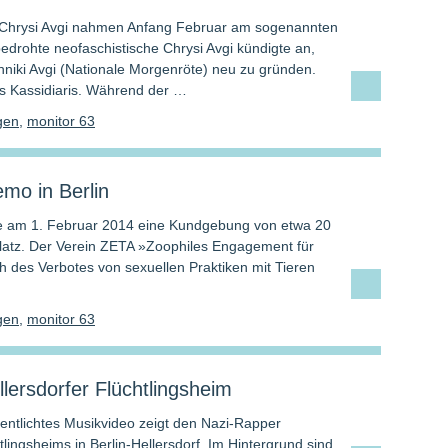
 Chrysi Avgi nahmen Anfang Februar am sogenannten
bedrohte neofaschistische Chrysi Avgi kündigte an,
hniki Avgi (Nationale Morgenröte) neu zu gründen.
ias Kassidiaris. Während der …
gen
,
monitor 63
mo in Berlin
rte am 1. Februar 2014 eine Kundgebung von etwa 20
latz. Der Verein ZETA »Zoophiles Engagement für
ch des Verbotes von sexuellen Praktiken mit Tieren
gen
,
monitor 63
llersdorfer Flüchtlingsheim
fentlichtes Musikvideo zeigt den Nazi-Rapper
tlingsheims in Berlin-Hellersdorf. Im Hintergrund sind