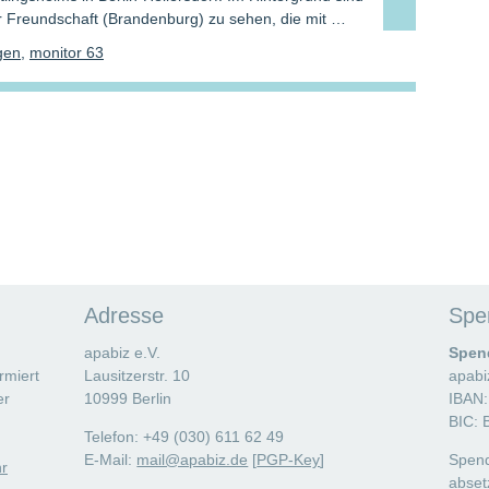
r Freundschaft (Brandenburg) zu sehen, die mit …
gen
,
monitor 63
Adresse
Spe
apabiz e.V.
Spen
rmiert
Lausitzerstr. 10
apabi
er
10999 Berlin
IBAN:
BIC:
Telefon: +49 (030) 611 62 49
E-Mail:
mail@apabiz.de
[
PGP-Key
]
Spend
r
abset