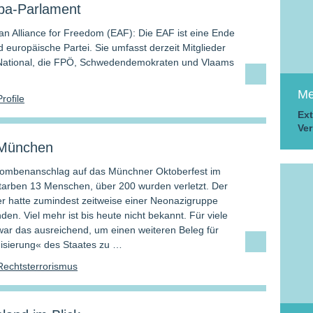
pa-Parlament
ean Alliance for Freedom (EAF): Die EAF ist eine Ende
 europäische Partei. Sie umfasst derzeit Mitglieder
 National, die FPÖ, Schwedendemokraten und Vlaams
Me
Profile
Ext
Ver
München
Bombenanschlag auf das Münchner Oktoberfest im
tarben 13 Menschen, über 200 wurden verletzt. Der
 hatte zumindest zeitweise einer Neonazigruppe
en. Viel mehr ist bis heute nicht bekannt. Für viele
ar das ausreichend, um einen weiteren Beleg für
isierung« des Staates zu …
Rechtsterrorismus