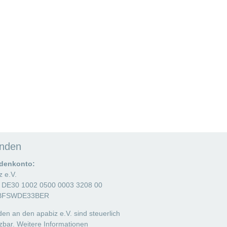
nden
denkonto:
z e.V.
 DE30 1002 0500 0003 3208 00
 BFSWDE33BER
en an den apabiz e.V. sind steuerlich
zbar.
Weitere Informationen