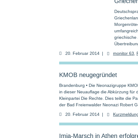
Griechen
Deutschspra
Griechenlan
Morgenröte«)
umfangreich
griechische 
Übertreibun
20. Februar 2014
|
monitor 63
,
KMOB neugegründet
Brandenburg • Die Neonazigruppe KMOB
in dieser Neuauflage die Abkürzung für
Kleinpartei Die Rechte. Dies teilte die Par
der Bad Freienwalder Neonazi Robert G
20. Februar 2014
|
Kurzmeldun
Imia-Marsch in Athen erfolgr