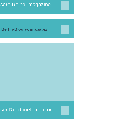
sere Reihe: magazine
 Berlin-Blog vom apabiz
ser Rundbrief: monitor