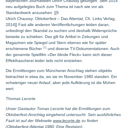
bayerischen Journalisten Ulrich Chaussy gelungen. Sein 2014
neu aufgelegtes Buch zum Thema ist nach wie vor als
Standardwerk anzusehen. [[5
Ulrich Chaussy: Oktoberfest – Das Attentat, Ch. Links Verlag,
2014]] Fast alle anderen Veröffentlichungen leiden daran,
unbedingt den Skandal zu suchen und deshalb Widersprüche
beiseite zu schieben. Das gilt für Artikel in Zeitungen und
Magazinen wie Spiegel und Stern ebenso wie für später
[5]
erschienene Bücher
und diverse TV-Dokumentationen. Auch
der genannte Spielfilm »Der blinde Fleck« kann sich dieser
Effekthascherei leider teils nicht entziehen.
Die Ermittlungen zum Münchener Anschlag stehen objektiv
betrachtet in etwa da, wo sie im November 1980 standen. Ein
schwieriger neuer Anlauf, aber jede Aufklärung ist die Mühen
wert.
Thomas Lecorte
Unser Gastautor Tomas Lecorte hat die Ermittlungen zum
Oktoberfest-Anschlag eingehend untersucht. Sein ausführliches
Fazit ist auf der Webseite
www.lecorte.de
zu finden
(Oktoberfest-Attentat 1980: Eine Revision).