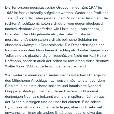
Die Terrorserie neonazistischer Gruppen in der Zeit 1977 bis
1982 ist fast vollständig aufgeklärt worden. Weder das Profil der
[3]
Täter
noch der Taten passt zu dem Münchener Anschlag. Die
rechten Anschläge richteten sich durchweg gegen ideologisch
nachvollziehbare Angriffsziele wie Linke, sog. »Ausländer«,
Polizisten, Gerichtsgebäude etc., die Täter mit starkem
moralischen Antrieb sahen sich als politische Soldaten im
einsamen »Kampf für Deutschland«. Die Distanzierungen der
Neonazis von dem Münchener Anschlag als Bombe »gegen das
Volk« sind als glaubwürdig einzuschätzen. Nicht nur Karl-Heinz
Hoffmann, sondern auch der selbst militant organisierte Neonazi
Walter Kexel 1980 äußerte sich dementsprechend.
Wer weiterhin einen organisierten neonazistischen Hintergrund
des Münchener Anschlags nachweisen möchte, steht vor dem
Problem, eine hinreichend isolierte und fanatisierte Neonazi-
Gruppe ausfindig zu machen, deren Existenz nicht einmal
denjenigen Neonazis bekannt war, die in späteren Jahren aus
der Szene ausstiegen und darüber berichteten. Eine solche
Hypothese ist zwar kaum zu widerlegen, aber doch sehr viel
unwahrscheinlicher als andere Erklärungsmodelle, etwa das