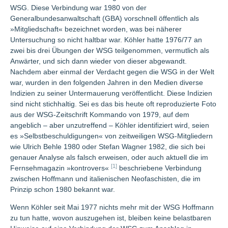
WSG. Diese Verbindung war 1980 von der
Generalbundesanwaltschaft (GBA) vorschnell öffentlich als
»Mitgliedschaft« bezeichnet worden, was bei näherer
Untersuchung so nicht haltbar war. Köhler hatte 1976/77 an
zwei bis drei Übungen der WSG teilgenommen, vermutlich als
Anwärter, und sich dann wieder von dieser abgewandt.
Nachdem aber einmal der Verdacht gegen die WSG in der Welt
war, wurden in den folgenden Jahren in den Medien diverse
Indizien zu seiner Untermauerung veröffentlicht. Diese Indizien
sind nicht stichhaltig. Sei es das bis heute oft reproduzierte Foto
aus der WSG-Zeitschrift Kommando von 1979, auf dem
angeblich – aber unzutreffend – Köhler identifiziert wird, seien
es »Selbstbeschuldigungen« von zeitweiligen WSG-Mitgliedern
wie Ulrich Behle 1980 oder Stefan Wagner 1982, die sich bei
genauer Analyse als falsch erweisen, oder auch aktuell die im
[1]
Fernsehmagazin »kontrovers«
beschriebene Verbindung
zwischen Hoffmann und italienischen Neofaschisten, die im
Prinzip schon 1980 bekannt war.
Wenn Köhler seit Mai 1977 nichts mehr mit der WSG Hoffmann
zu tun hatte, wovon auszugehen ist, bleiben keine belastbaren