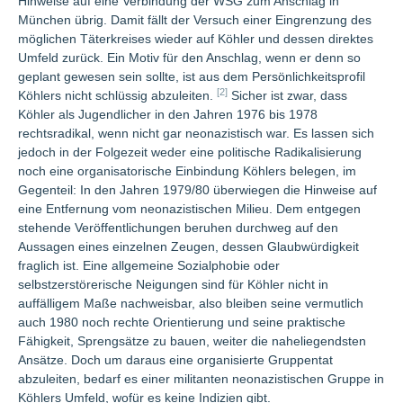
Hinweise auf eine Verbindung der WSG zum Anschlag in
München übrig. Damit fällt der Versuch einer Eingrenzung des
möglichen Täterkreises wieder auf Köhler und dessen direktes
Umfeld zurück. Ein Motiv für den Anschlag, wenn er denn so
geplant gewesen sein sollte, ist aus dem Persönlichkeitsprofil
[2]
Köhlers nicht schlüssig abzuleiten.
Sicher ist zwar, dass
Köhler als Jugendlicher in den Jahren 1976 bis 1978
rechtsradikal, wenn nicht gar neonazistisch war. Es lassen sich
jedoch in der Folgezeit weder eine politische Radikalisierung
noch eine organisatorische Einbindung Köhlers belegen, im
Gegenteil: In den Jahren 1979/80 überwiegen die Hinweise auf
eine Entfernung vom neonazistischen Milieu. Dem entgegen
stehende Veröffentlichungen beruhen durchweg auf den
Aussagen eines einzelnen Zeugen, dessen Glaubwürdigkeit
fraglich ist. Eine allgemeine Sozialphobie oder
selbstzerstörerische Neigungen sind für Köhler nicht in
auffälligem Maße nachweisbar, also bleiben seine vermutlich
auch 1980 noch rechte Orientierung und seine praktische
Fähigkeit, Sprengsätze zu bauen, weiter die naheliegendsten
Ansätze. Doch um daraus eine organisierte Gruppentat
abzuleiten, bedarf es einer militanten neonazistischen Gruppe in
Köhlers Umfeld, wofür es keine Indizien gibt.