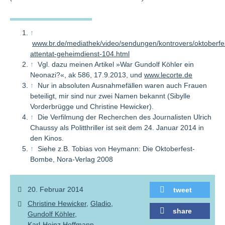
↑
www.br.de/mediathek/video/sendungen/kontrovers/oktoberfe
attentat-geheimdienst-104.html
↑
Vgl. dazu meinen Artikel »War Gundolf Köhler ein
Neonazi?«, ak 586, 17.9.2013, und
www.lecorte.de
↑
Nur in absoluten Ausnahmefällen waren auch Frauen
beteiligt, mir sind nur zwei Namen bekannt (Sibylle
Vorderbrügge und Christine Hewicker).
↑
Die Verfilmung der Recherchen des Journalisten Ulrich
Chaussy als Politthriller ist seit dem 24. Januar 2014 in
den Kinos.
↑
Siehe z.B. Tobias von Heymann: Die Oktoberfest-
Bombe, Nora-Verlag 2008
20. Februar 2014
tweet
Christine Hewicker
Gladio
share
Gundolf Köhler
Karl-Heinz Hoffmann