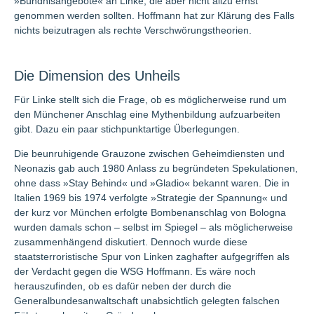
»Bündnisangebote« an Linke, die aber nicht allzu ernst
genommen werden sollten. Hoffmann hat zur Klärung des Falls
nichts beizutragen als rechte Verschwörungstheorien.
Die Dimension des Unheils
Für Linke stellt sich die Frage, ob es möglicherweise rund um
den Münchener Anschlag eine Mythenbildung aufzuarbeiten
gibt. Dazu ein paar stichpunktartige Überlegungen.
Die beunruhigende Grauzone zwischen Geheimdiensten und
Neonazis gab auch 1980 Anlass zu begründeten Spekulationen,
ohne dass »Stay Behind« und »Gladio« bekannt waren. Die in
Italien 1969 bis 1974 verfolgte »Strategie der Spannung« und
der kurz vor München erfolgte Bombenanschlag von Bologna
wurden damals schon – selbst im Spiegel – als möglicherweise
zusammenhängend diskutiert. Dennoch wurde diese
staatsterroristische Spur von Linken zaghafter aufgegriffen als
der Verdacht gegen die WSG Hoffmann. Es wäre noch
herauszufinden, ob es dafür neben der durch die
Generalbundesanwaltschaft unabsichtlich gelegten falschen