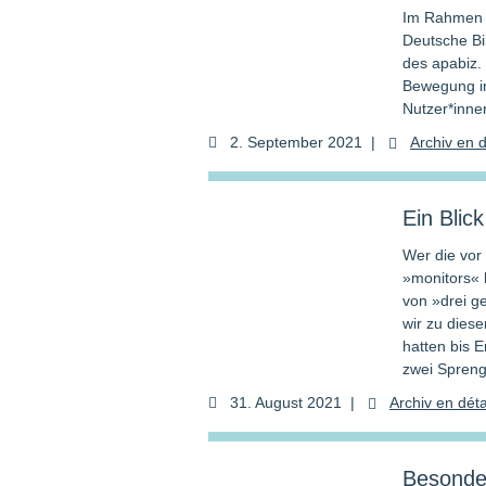
Im Rahmen 
Deutsche Bib
des apabiz. 
Bewegung in
Nutzer*inne
2. September 2021
|
Archiv en dé
Ein Blic
Wer die vor
»monitors« h
von »drei g
wir zu dies
hatten bis 
zwei Spreng
31. August 2021
|
Archiv en dé­ta
Besonde