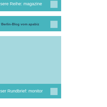
sere Reihe: magazine
 Berlin-Blog vom apabiz
ser Rundbrief: monitor