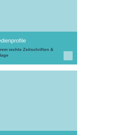
dienprofile
rem rechte Zeitschriften &
lage