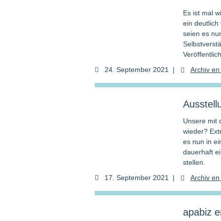
Es ist mal 
ein deutlic
seien es nun
Selbstverst
Veröffentlic
24. September 2021
|
Archiv en 
Ausstell
Unsere mit 
wieder? Ext
es nun in ei
dauerhaft e
stellen.
17. September 2021
|
Archiv en 
apabiz e