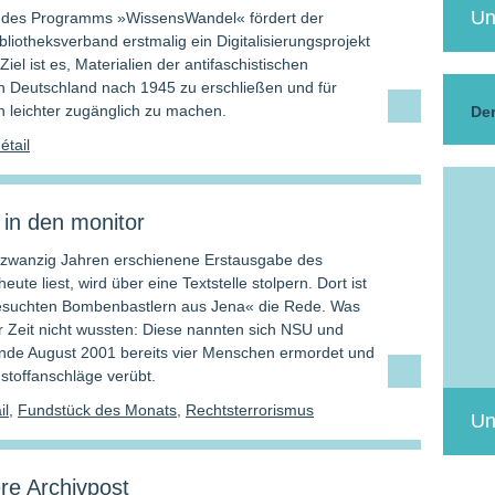
Un
des Programms »WissensWandel« fördert der
liotheksverband erstmalig ein Digitalisierungsprojekt
Ziel ist es, Materialien der antifaschistischen
 Deutschland nach 1945 zu erschließen und für
n leichter zugänglich zu machen.
Der
­tail
k in den monitor
 zwanzig Jahren erschienene Erstausgabe des
eute liest, wird über eine Textstelle stolpern. Dort ist
esuchten Bombenbastlern aus Jena« die Rede. Was
er Zeit nicht wussten: Diese nannten sich NSU und
Ende August 2001 bereits vier Menschen ermordet und
stoffanschläge verübt.
il
,
Fundstück des Monats
,
Rechtsterrorismus
Un
re Archivpost