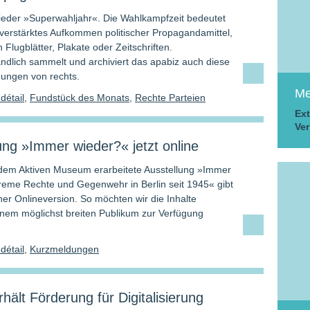
wieder »Superwahljahr«. Die Wahlkampfzeit bedeutet
h verstärktes Aufkommen politischer Propagandamittel,
 Flugblätter, Plakate oder Zeitschriften.
ändlich sammelt und archiviert das apabiz auch diese
hungen von rechts.
Me
dé­tail
,
Fundstück des Monats
,
Rechte Parteien
Ext
Ver
ung »Immer wieder?« jetzt online
dem Aktiven Museum erarbeitete Ausstellung »Immer
reme Rechte und Gegenwehr in Berlin seit 1945« gibt
ner Onlineversion. So möchten wir die Inhalte
inem möglichst breiten Publikum zur Verfügung
dé­tail
,
Kurzmeldungen
rhält Förderung für Digitalisierung