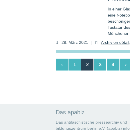
In einer Gla
eine Notebo
beschönigen
Tastatur de
Münchener 
29. März 2021
|
Archiv en dé­tail
‹
1
2
3
4
›
Das apabiz
Das antifaschistische pressearchiv und
bildungszentrum berlin e.V. (apabiz) info