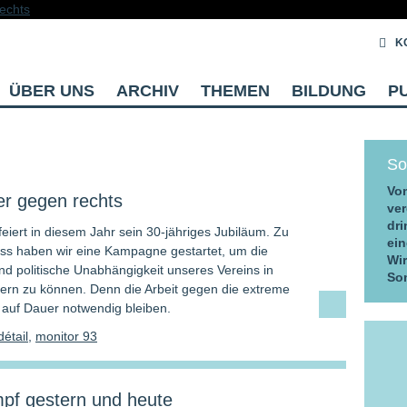
K
ÜBER UNS
ARCHIV
THEMEN
BILDUNG
P
So
Vom
er gegen rechts
ver
dri
eiert in diesem Jahr sein 30-jähriges Jubiläum. Zu
ein
ss haben wir eine Kampagne gestartet, um die
Wi
und politische Unabhängigkeit unseres Vereins in
So
hern zu können. Denn die Arbeit gegen die extreme
 auf Dauer notwendig bleiben.
é­tail
,
monitor 93
pf gestern und heute