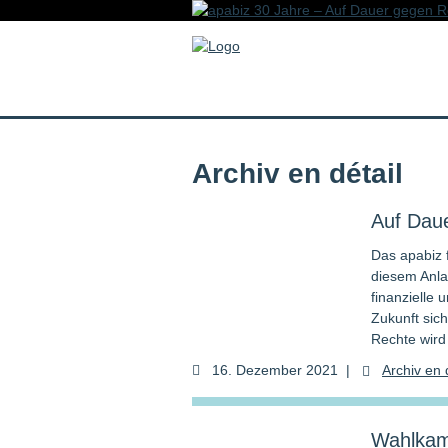
Archiv en dé­tail
Auf Dau
Das apabiz f
diesem Anla
finanzielle 
Zukunft sic
Rechte wird
16. Dezember 2021
|
Archiv en d
Wahlkam