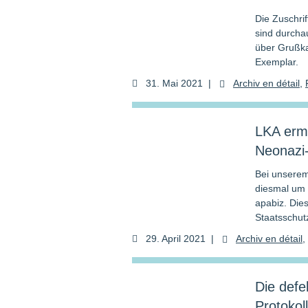
Die Zuschri
sind durcha
über Grußka
Exemplar.
31. Mai 2021
|
Archiv en dé­tail
,
LKA ermi
Neonazi-
Bei unserem
diesmal um 
apabiz. Die
Staatsschut
29. April 2021
|
Archiv en dé­tail
,
Die defe
Protokol