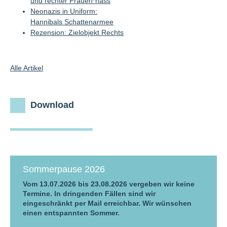
und rechter Frauen*hass
Neonazis in Uniform:
Hannibals Schattenarmee
Rezension: Zielobjekt Rechts
Alle Artikel
Download
Sommerpause 2026
Vom 13.07.2026 bis 23.08.2026 vergeben wir keine
Termine. In dringenden Fällen sind wir
eingeschränkt per Mail erreichbar. Wir wünschen
einen entspannten Sommer.