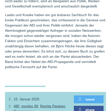
nicht weiter zu füttern, wird an Beispielen aus Politik, Medien
und Gesellschaft exemplarisch und anschaulich dargestellt.
Laabs und Kraske haben ein gut lesbares Sachbuch für das
breite Publikum geschrieben, das umfassend in die Genese und
Gegenwart der AfD und ihrer Politik einführt. Jenseits der
Atemlosigkeit gegenwärtiger Aufreger in sozialen Netzwerken,
die morgen schon wieder vergessen sind, haben die Autoren
Fakten und Einsichten zusammengetragen, die ihre Gültigkeit
unabhängig davon behalten, ob Björn Höcke heute dieses sagt
oder jenes dementiert. Es lohnt sich, zu diesem Buch zu greifen
weil es mehr leistet, als sich an der Partei abzuarbeiten: Der
Band lichtet den Nebel der AfD-Propaganda und vermittelt
politische Fernsicht auf die Partei.
15. Januar 2025
tweet
AfD
monitor 99
Rechte Parteien
share