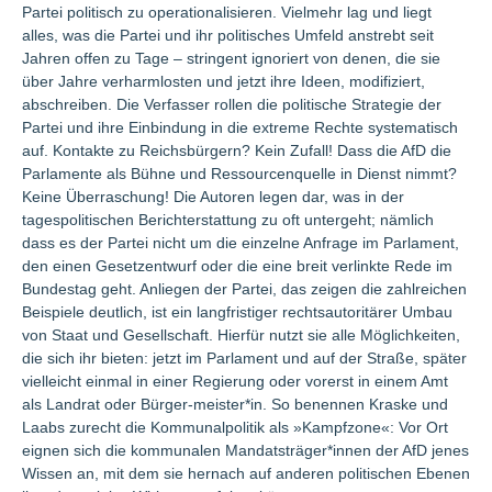
Partei politisch zu operationalisieren. Vielmehr lag und liegt
alles, was die Partei und ihr politisches Umfeld anstrebt seit
Jahren offen zu Tage – stringent ignoriert von denen, die sie
über Jahre verharmlosten und jetzt ihre Ideen, modifiziert,
abschreiben. Die Verfasser rollen die politische Strategie der
Partei und ihre Einbindung in die extreme Rechte systematisch
auf. Kontakte zu Reichsbürgern? Kein Zufall! Dass die AfD die
Parlamente als Bühne und Ressourcenquelle in Dienst nimmt?
Keine Überraschung! Die Autoren legen dar, was in der
tagespolitischen Berichterstattung zu oft untergeht; nämlich
dass es der Partei nicht um die einzelne Anfrage im Parlament,
den einen Gesetzentwurf oder die eine breit verlinkte Rede im
Bundestag geht. Anliegen der Partei, das zeigen die zahlreichen
Beispiele deutlich, ist ein langfristiger rechtsautoritärer Umbau
von Staat und Gesellschaft. Hierfür nutzt sie alle Möglichkeiten,
die sich ihr bieten: jetzt im Parlament und auf der Straße, später
vielleicht einmal in einer Regierung oder vorerst in einem Amt
als Landrat oder Bürger-meister*in. So benennen Kraske und
Laabs zurecht die Kommunalpolitik als »Kampfzone«: Vor Ort
eignen sich die kommunalen Mandatsträger*innen der AfD jenes
Wissen an, mit dem sie hernach auf anderen politischen Ebenen