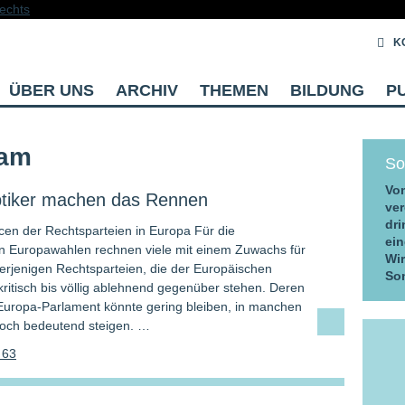
K
ÜBER UNS
ARCHIV
THEMEN
BILDUNG
P
dam
So
Vom
tiker machen das Rennen
ver
dri
cen der Rechtsparteien in Europa Für die
ein
 Europawahlen rechnen viele mit einem Zuwachs für
Wi
erjenigen Rechtsparteien, die der Europäischen
So
kritisch bis völlig ablehnend gegenüber stehen. Deren
 Europa-Parlament könnte gering bleiben, in manchen
och bedeutend steigen. …
 63