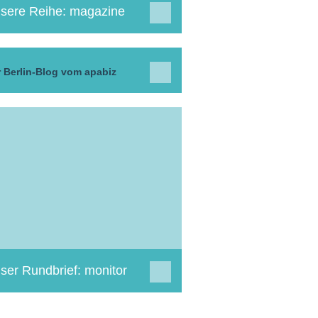
sere Reihe: magazine
 Berlin-Blog vom apabiz
ser Rundbrief: monitor