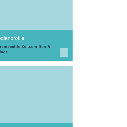
dienprofile
rem rechte Zeitschriften &
lage