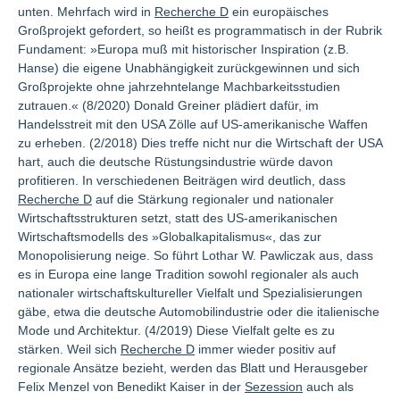
unten. Mehrfach wird in
Recherche D
ein europäisches
Großprojekt gefordert, so heißt es programmatisch in der Rubrik
Fundament: »Europa muß mit historischer Inspiration (z.B.
Hanse) die eigene Unabhängigkeit zurückgewinnen und sich
Großprojekte ohne jahrzehntelange Machbarkeitsstudien
zutrauen.« (8/2020) Donald Greiner plädiert dafür, im
Handelsstreit mit den USA Zölle auf US-amerikanische Waffen
zu erheben. (2/2018) Dies treffe nicht nur die Wirtschaft der USA
hart, auch die deutsche Rüstungsindustrie würde davon
profitieren. In verschiedenen Beiträgen wird deutlich, dass
Recherche D
auf die Stärkung regionaler und nationaler
Wirtschaftsstrukturen setzt, statt des US-amerikanischen
Wirtschaftsmodells des »Globalkapitalismus«, das zur
Monopolisierung neige. So führt Lothar W. Pawliczak aus, dass
es in Europa eine lange Tradition sowohl regionaler als auch
nationaler wirtschaftskultureller Vielfalt und Spezialisierungen
gäbe, etwa die deutsche Automobilindustrie oder die italienische
Mode und Architektur. (4/2019) Diese Vielfalt gelte es zu
stärken. Weil sich
Recherche D
immer wieder positiv auf
regionale Ansätze bezieht, werden das Blatt und Herausgeber
Felix Menzel von Benedikt Kaiser in der
Sezession
auch als