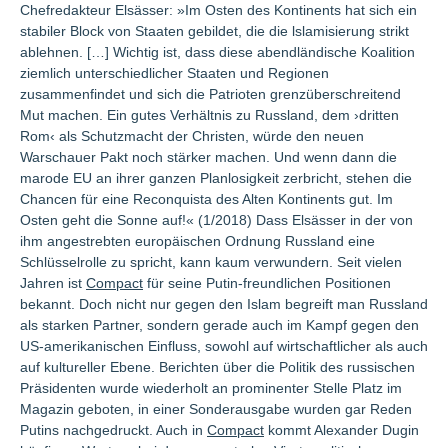
Chefredakteur Elsässer: »Im Osten des Kontinents hat sich ein
stabiler Block von Staaten gebildet, die die lslamisierung strikt
ablehnen. […] Wichtig ist, dass diese abendländische Koalition
ziemlich unterschiedlicher Staaten und Regionen
zusammenfindet und sich die Patrioten grenzüberschreitend
Mut machen. Ein gutes Verhältnis zu Russland, dem ›dritten
Rom‹ als Schutzmacht der Christen, würde den neuen
Warschauer Pakt noch stärker machen. Und wenn dann die
marode EU an ihrer ganzen Planlosigkeit zerbricht, stehen die
Chancen für eine Reconquista des Alten Kontinents gut. Im
Osten geht die Sonne auf!« (1/2018) Dass Elsässer in der von
ihm angestrebten europäischen Ordnung Russland eine
Schlüsselrolle zu spricht, kann kaum verwundern. Seit vielen
Jahren ist
Compact
für seine Putin-freundlichen Positionen
bekannt. Doch nicht nur gegen den Islam begreift man Russland
als starken Partner, sondern gerade auch im Kampf gegen den
US-amerikanischen Einfluss, sowohl auf wirtschaftlicher als auch
auf kultureller Ebene. Berichten über die Politik des russischen
Präsidenten wurde wiederholt an prominenter Stelle Platz im
Magazin geboten, in einer Sonderausgabe wurden gar Reden
Putins nachgedruckt. Auch in
Compact
kommt Alexander Dugin