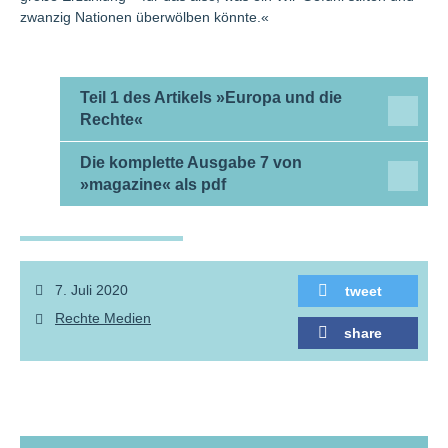
zwanzig Nationen überwölben könnte.«
Teil 1 des Artikels »Europa und die
Rechte«
Die komplette Ausgabe 7 von
»magazine« als pdf
7. Juli 2020
tweet
Rechte Medien
share