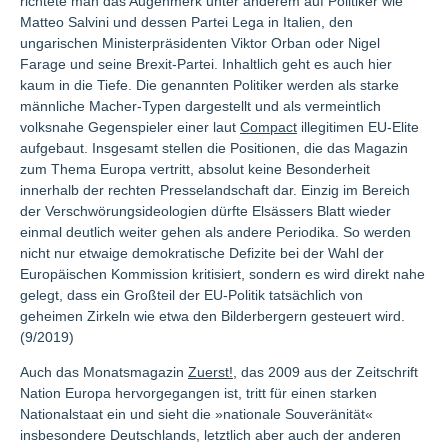
richtete man das Augenmerk unter anderem auf Politiker wie
Matteo Salvini und dessen Partei Lega in Italien, den
ungarischen Ministerpräsidenten Viktor Orban oder Nigel
Farage und seine Brexit-Partei. Inhaltlich geht es auch hier
kaum in die Tiefe. Die genannten Politiker werden als starke
männliche Macher-Typen dargestellt und als vermeintlich
volksnahe Gegenspieler einer laut
Compact
illegitimen EU-Elite
aufgebaut. Insgesamt stellen die Positionen, die das Magazin
zum Thema Europa vertritt, absolut keine Besonderheit
innerhalb der rechten Presselandschaft dar. Einzig im Bereich
der Verschwörungsideologien dürfte Elsässers Blatt wieder
einmal deutlich weiter gehen als andere Periodika. So werden
nicht nur etwaige demokratische Defizite bei der Wahl der
Europäischen Kommission kritisiert, sondern es wird direkt nahe
gelegt, dass ein Großteil der EU-Politik tatsächlich von
geheimen Zirkeln wie etwa den Bilderbergern gesteuert wird.
(9/2019)
Auch das Monatsmagazin
Zuerst!
, das 2009 aus der Zeitschrift
Nation Europa hervorgegangen ist, tritt für einen starken
Nationalstaat ein und sieht die »nationale Souveränität«
insbesondere Deutschlands, letztlich aber auch der anderen