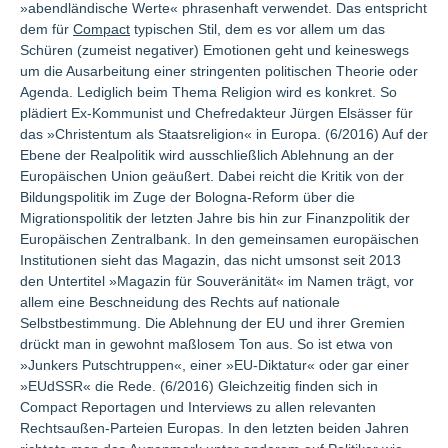
»abendländische Werte« phrasenhaft verwendet. Das entspricht
dem für
Compact
typischen Stil, dem es vor allem um das
Schüren (zumeist negativer) Emotionen geht und keineswegs
um die Ausarbeitung einer stringenten politischen Theorie oder
Agenda. Lediglich beim Thema Religion wird es konkret. So
plädiert Ex-Kommunist und Chefredakteur Jürgen Elsässer für
das »Christentum als Staatsreligion« in Europa. (6/2016) Auf der
Ebene der Realpolitik wird ausschließlich Ablehnung an der
Europäischen Union geäußert. Dabei reicht die Kritik von der
Bildungspolitik im Zuge der Bologna-Reform über die
Migrationspolitik der letzten Jahre bis hin zur Finanzpolitik der
Europäischen Zentralbank. In den gemeinsamen europäischen
Institutionen sieht das Magazin, das nicht umsonst seit 2013
den Untertitel »Magazin für Souveränität« im Namen trägt, vor
allem eine Beschneidung des Rechts auf nationale
Selbstbestimmung. Die Ablehnung der EU und ihrer Gremien
drückt man in gewohnt maßlosem Ton aus. So ist etwa von
»Junkers Putschtruppen«, einer »EU-Diktatur« oder gar einer
»EUdSSR« die Rede. (6/2016) Gleichzeitig finden sich in
Compact Reportagen und Interviews zu allen relevanten
Rechtsaußen-Parteien Europas. In den letzten beiden Jahren