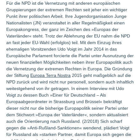
Für die NPD ist die Vernetzung mit anderen europäischen
Gruppierungen der extremen Rechten seit jeher ein wichtiger
Punkt ihrer politischen Arbeit. Ihre Jugendorganisation Junge
Nationalisten (JN) veranstaltet in aller Regelmäßigkeit einen
Europakongress, der ganz im Zeichen des »Europas der
Vaterländer« steht. Trotz der Ablehnung der EU nahm die NPD
an fast jeder EU-Wahl (erfolglos) teil. Mit dem Einzug ihres
ehemaligen Vorsitzenden Udo Voigt im Jahr 2014 in das
Europäische Parlament forcierte die Partei unter Ausnutzung der
neuen finanziellen Möglichkeiten neben ihrer Europapolitik auch
die Vernetzung der extremen Rechten in Europa. Die Gründung
der Stiftung
Europa Terra Nostra
2015 geht maßgeblich auf die
NPD zurück und wird nicht nur personell, sondern auch inhaltlich
weitestgehend von ihr getragen. In einem Interview mit Udo
Voigt zu dessen Buch »Einer für Deutschland – Als
Europaabgeordneter in Strassburg und Brüssel« bekräftigt
dieser nicht nur die bisherige Europapolitik seiner Partei unter
dem Stichwort »Europa der Vaterländer«, sondern aktualisiert
auch die Orientierung nach Russland. (2/2018) Sich scharf
gegen die »Anti-Rußland-Sanktionen« wendend, plädiert Voigt
für Russland als »starken Partner, damit Europa sich gegen die