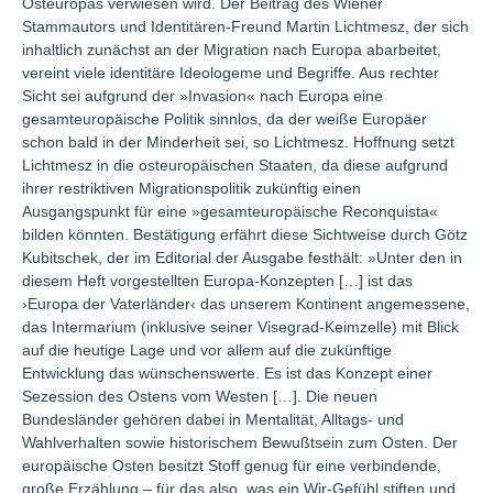
Osteuropas verwiesen wird. Der Beitrag des Wiener
Stammautors und Identitären-Freund Martin Lichtmesz, der sich
inhaltlich zunächst an der Migration nach Europa abarbeitet,
vereint viele identitäre Ideologeme und Begriffe. Aus rechter
Sicht sei aufgrund der »Invasion« nach Europa eine
gesamteuropäische Politik sinnlos, da der weiße Europäer
schon bald in der Minderheit sei, so Lichtmesz. Hoffnung setzt
Lichtmesz in die osteuropäischen Staaten, da diese aufgrund
ihrer restriktiven Migrationspolitik zukünftig einen
Ausgangspunkt für eine »gesamteuropäische Reconquista«
bilden könnten. Bestätigung erfährt diese Sichtweise durch Götz
Kubitschek, der im Editorial der Ausgabe festhält: »Unter den in
diesem Heft vorgestellten Europa-Konzepten […] ist das
›Europa der Vaterländer‹ das unserem Kontinent angemessene,
das Intermarium (inklusive seiner Visegrad-Keimzelle) mit Blick
auf die heutige Lage und vor allem auf die zukünftige
Entwicklung das wünschenswerte. Es ist das Konzept einer
Sezession des Ostens vom Westen […]. Die neuen
Bundesländer gehören dabei in Mentalität, Alltags- und
Wahlverhalten sowie historischem Bewußtsein zum Osten. Der
europäische Osten besitzt Stoff genug für eine verbindende,
große Erzählung – für das also, was ein Wir-Gefühl stiften und