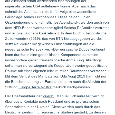
auf Alleinherrschaft abzielenden Bedrohungen der
imperialistischen USA auflehnen« könne. Aber auch das
»christliche Abendland« bleibt für Voigt eine wesentliche
Grundlage seines Europabildes. Diese beiden Linien,
Ostorientierung und »christliches Abendland«, werden auch von
dem NPD-Bundesvorstandsmitglied Sascha Roßmüller vertreten
und in zwei Büchern konkretisiert. In dem Buch »Geopolitische
Zeitenwende« (2019), das von
ETN
herausgegeben wurde,
setzt Roßmüller mit gewissen Einschränkungen auf die
neoeurasische Perspektive: »Der eurasische Doppelkontinent
kann durchaus eine geopolitische Komponente darstellen,
insbesondere gegen transatlantische Anmaßung. Allerdings
sollte man sie vorwiegend als Kooperation zweier geopolitischer
Räume mit einer eigenen leitkulturellen Raumhoheit verstehen.«
Mit dem Verlust des Mandats von Udo Voigt 2019 hat nicht nur
die Berichterstattung zu Europa, sondern auch die Aktivität der
Stiftung
Europa Terra Nostra
merklich nachgelassen.
Der Chefredakteur der
Zuerst!
, Manuel Ochsenreiter, verfügt
über beste Kontakte nach Russland und zu prorussischen
Separatisten in der Ukraine. Diese werden auch durch das
Deutsche Zentrum für eurasische Studien gestärkt, zu dessen