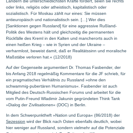
Ländern die unterschiedlichsten Kräfte fördert, seien sie rechts
oder links, religiös oder atheistisch, kapitalistisch oder
sozialistisch. Für Moskau zählt nur eines: Sie müssen
antieuropäisch und nationalistisch sein. […] Wer dies
[Sanktionen gegen Russland] für eine aggressive Rußland-
Politik des Westens hält und gleichzeitig die permanenten
Rückfälle des Kreml in den Kalten und mancherorts auch in
einen heißen Krieg – wie in Syrien und der Ukraine –
verharmlost, beweist damit, daß er Realitätssinn und moralische
Maßstäbe verloren hat.« (12/2018)
Auf der Gegenseite argumentiert Dr. Thomas Fasbender, der
bis Anfang 2018 regelmäßig Kommentare für die JF schrieb, für
ein pragmatisches Verhältnis zu Russland »ohne den
schwammig-pubertären Humanismus«. Fasbender ist auch
Mitglied des Deutsch-Russischen Forums und arbeitet für die
vom Putin-Freund Wladimir Jakunin gegründeten Think Tank
»Dialog der Zivilisationen« (DOC) in Berlin.
In dem Schwerpunktheft »Nation und Europa« (86/2018) der
Sezession
wird der Blick nach Osten ebenfalls deutlich, wobei
hier weniger auf Russland, sondern vielmehr auf die Potenziale