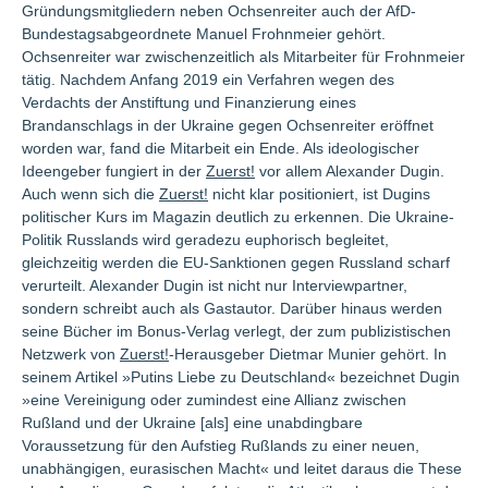
Gründungsmitgliedern neben Ochsenreiter auch der AfD-
Bundestagsabgeordnete Manuel Frohnmeier gehört.
Ochsenreiter war zwischenzeitlich als Mitarbeiter für Frohnmeier
tätig. Nachdem Anfang 2019 ein Verfahren wegen des
Verdachts der Anstiftung und Finanzierung eines
Brandanschlags in der Ukraine gegen Ochsenreiter eröffnet
worden war, fand die Mitarbeit ein Ende. Als ideologischer
Ideengeber fungiert in der
Zuerst!
vor allem Alexander Dugin.
Auch wenn sich die
Zuerst!
nicht klar positioniert, ist Dugins
politischer Kurs im Magazin deutlich zu erkennen. Die Ukraine-
Politik Russlands wird geradezu euphorisch begleitet,
gleichzeitig werden die EU-Sanktionen gegen Russland scharf
verurteilt. Alexander Dugin ist nicht nur Interviewpartner,
sondern schreibt auch als Gastautor. Darüber hinaus werden
seine Bücher im Bonus-Verlag verlegt, der zum publizistischen
Netzwerk von
Zuerst!
-Herausgeber Dietmar Munier gehört. In
seinem Artikel »Putins Liebe zu Deutschland« bezeichnet Dugin
»eine Vereinigung oder zumindest eine Allianz zwischen
Rußland und der Ukraine [als] eine unabdingbare
Voraussetzung für den Aufstieg Rußlands zu einer neuen,
unabhängigen, eurasischen Macht« und leitet daraus die These