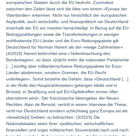
europäischen Staaten durch die EU bedroht. Zumindest
zwischen den Zeilen lässt sich die Idee von einem »Europa der
Vaterländer« erkennen. Nicht nur hinsichtlich der europäischen
Asylpolitik, auch wirtschafts- und finanzpolitisch sei Deutschland
innerhalb der EU am meisten benachteiligt. In Bezug auf die EU-
Beitragszahlungen sowie die Transferleistungen in weniger
wohlhabende EU-Länder und die Euro-Rettungspakete gilt
Deutschland für Norman Hanert als der »ewige Zahlmeister«.
(4/2018) Hanert befürchtet eine »Teilentmachtung des
Bundestages«, so dass »[n]icht mehr die nationalen Parlamente
[…] künftig über milliardenschwere Rettungspakete für Euro-
Länder abstimmen, sondern Gremien, die EU-Recht
unterliegen«. Somit bestehe die Gefahr, dass »Deutschland […]
in der Rolle des Hauptzahlmeisters gefangen bleibt und in
Brüssel, in Straßburg und auf EU-Gipfeltreffen immer öfter
überstimmt wird«. Der französische Ideengeber der Neuen
Rechten, Alain de Benoist, vertritt in einem Interview die These,
nicht nur Deutschland sondern schlichtweg ganz Europa sei als
»besetzte[s] Gebiet« zu betrachten. (3/2019) Die
Nationalstaaten seien ihrer »politischen, wirtschaftlichen,
finanziellen und sogar militärischen Souveränität nach und nach