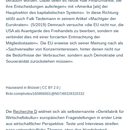
beraubt« worden. Dabei seien es heute »die Finanzmärkte, die
ihre Entscheidungen auferlegen« mit »Amerika [als] der
Hauptvektor des kapitalistischen Systems«. In diese Richtung
stößt auch Falk Tiedemann in seinem Artikel »Machtgier der
Eurokraten«. (5/2019) Demnach versuche »die EU nicht nur, die
USA als Avantgarde des Freihandels zu beerben, sondern sie
verbindet dies mit einer forcierten Entmachtung der
Mitgliedsstaaten«. Die EU erweise sich seiner Meinung nach als
»Sachverwalter von Konzerninteressen, hinter denen nicht nur
die Bedürfnisse der Verbraucher, sondern auch Demokratie und
Souveränität zurückstehen müssen«.
Hauswand in Brüssel | CC BY 2.0 |
flickr.com/photos/160866001@N07/48328320332
Die
Recherche D
widmet sich als selbsternannte »Denkfabrik für
Wirtschaftskultur« europäischen Fragestellungen in erster Linie
aus wirtschaftlicher Perspektive. Texte und Interviews streifen
ganz unterschiedliche Themen, etwa den Handelsstreit