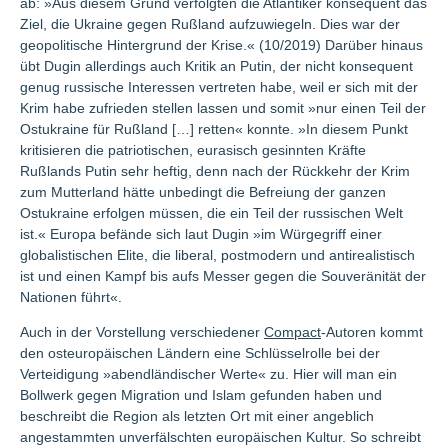
ab: »Aus diesem Grund verfolgten die Atlantiker konsequent das
Ziel, die Ukraine gegen Rußland aufzuwiegeln. Dies war der
geopolitische Hintergrund der Krise.« (10/2019) Darüber hinaus
übt Dugin allerdings auch Kritik an Putin, der nicht konsequent
genug russische Interessen vertreten habe, weil er sich mit der
Krim habe zufrieden stellen lassen und somit »nur einen Teil der
Ostukraine für Rußland […] retten« konnte. »In diesem Punkt
kritisieren die patriotischen, eurasisch gesinnten Kräfte
Rußlands Putin sehr heftig, denn nach der Rückkehr der Krim
zum Mutterland hätte unbedingt die Befreiung der ganzen
Ostukraine erfolgen müssen, die ein Teil der russischen Welt
ist.« Europa befände sich laut Dugin »im Würgegriff einer
globalistischen Elite, die liberal, postmodern und antirealistisch
ist und einen Kampf bis aufs Messer gegen die Souveränität der
Nationen führt«.
Auch in der Vorstellung verschiedener
Compact
-Autoren kommt
den osteuropäischen Ländern eine Schlüsselrolle bei der
Verteidigung »abendländischer Werte« zu. Hier will man ein
Bollwerk gegen Migration und Islam gefunden haben und
beschreibt die Region als letzten Ort mit einer angeblich
angestammten unverfälschten europäischen Kultur. So schreibt