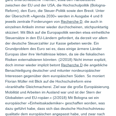
zwischen der EU und der USA, die Hochschulpolitik (Bologna-
Reform), den Euro, die Steuer-Politik sowie den Brexit. Unter
der Überschrift »Agenda 2030« werden in Ausgabe 4 und 8
jeweils zentrale Forderungen von
Recherche D
, die auch in
einzelnen Artikeln immer wieder durchscheinen, stichpunktartig
skizziert. Mit Blick auf die Europapolitik werden etwa einheitliche
Steuersätze in den EU-Ländern gefordert, da derzeit vor allem
der deutsche Steuerzahler zur Kasse gebeten werde. Ein
Grundproblem des Euro sei es, dass einige ärmere Länder
Europas über ihre Verhältnisse lebten, da sie die fiskalischen
Risiken externalisieren könnten. (2/2018) Nicht immer explizit,
doch immer wieder implizit betont
Recherche D
die angebliche
Benachteiligung deutscher und mitunter nordeuropäischer
Interessen gegenüber dem europäischen Süden. So moniert
Florian Müller mit Blick auf die Hochschulreform eine
»krankhafte Gleichmacherei. Ziel war die große Europäisierung.
Mobilität und Arbeiten im Ausland war und ist der Stern der
Globalisten und EU-ropäer.« (2/2018) Mit Bologna sei ein
europäischer »Einheitsakademiker« geschaffen worden, was
dazu geführt habe, dass sich das deutsche Hochschulniveau
qualitativ dem europäischen angepasst habe, und zwar nach