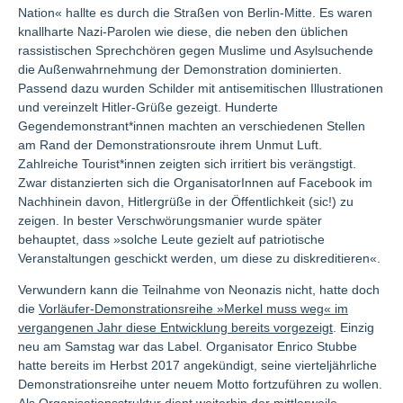
Nation« hallte es durch die Straßen von Berlin-Mitte. Es waren
knallharte Nazi-Parolen wie diese, die neben den üblichen
rassistischen Sprechchören gegen Muslime und Asylsuchende
die Außenwahrnehmung der Demonstration dominierten.
Passend dazu wurden Schilder mit antisemitischen Illustrationen
und vereinzelt Hitler-Grüße gezeigt. Hunderte
Gegendemonstrant*innen machten an verschiedenen Stellen
am Rand der Demonstrationsroute ihrem Unmut Luft.
Zahlreiche Tourist*innen zeigten sich irritiert bis verängstigt.
Zwar distanzierten sich die OrganisatorInnen auf Facebook im
Nachhinein davon, Hitlergrüße in der Öffentlichkeit (sic!) zu
zeigen. In bester Verschwörungsmanier wurde später
behauptet, dass »solche Leute gezielt auf patriotische
Veranstaltungen geschickt werden, um diese zu diskreditieren«.
Verwundern kann die Teilnahme von Neonazis nicht, hatte doch
die
Vorläufer-Demonstrationsreihe »Merkel muss weg« im
vergangenen Jahr diese Entwicklung bereits vorgezeigt
. Einzig
neu am Samstag war das Label. Organisator Enrico Stubbe
hatte bereits im Herbst 2017 angekündigt, seine vierteljährliche
Demonstrationsreihe unter neuem Motto fortzuführen zu wollen.