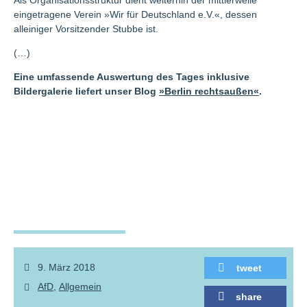
Als Organisationsstruktur dient weiterhin der mittlerweile
eingetragene Verein »Wir für Deutschland e.V.«, dessen
alleiniger Vorsitzender Stubbe ist.
(…)
Eine umfassende Auswertung des Tages inklusive
Bildergalerie liefert unser Blog
»Berlin rechtsaußen«
.
9. März 2018
tweet
AfD
Allgemein
share