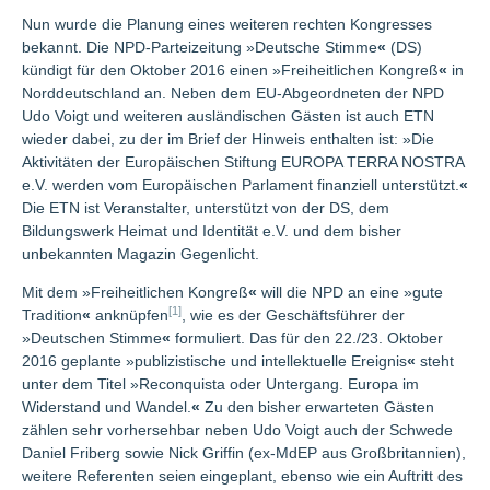
Nun wurde die Planung eines weiteren rechten Kongresses
bekannt. Die NPD-Parteizeitung »Deutsche Stimme
«
(DS)
kündigt für den Oktober 2016 einen »Freiheitlichen Kongreß
«
in
Norddeutschland an. Neben dem EU-Abgeordneten der NPD
Udo Voigt und weiteren ausländischen Gästen ist auch ETN
wieder dabei, zu der im Brief der Hinweis enthalten ist: »Die
Aktivitäten der Europäischen Stiftung EUROPA TERRA NOSTRA
e.V. werden vom Europäischen Parlament finanziell unterstützt.
«
Die ETN ist Veranstalter, unterstützt von der DS, dem
Bildungswerk Heimat und Identität e.V. und dem bisher
unbekannten Magazin Gegenlicht.
Mit dem »Freiheitlichen Kongreß
«
will die NPD an eine »gute
[1]
Tradition
«
anknüpfen
, wie es der Geschäftsführer der
»Deutschen Stimme
«
formuliert. Das für den 22./23. Oktober
2016 geplante »publizistische und intellektuelle Ereignis
«
steht
unter dem Titel »Reconquista oder Untergang. Europa im
Widerstand und Wandel.
«
Zu den bisher erwarteten Gästen
zählen sehr vorhersehbar neben Udo Voigt auch der Schwede
Daniel Friberg sowie Nick Griffin (ex-MdEP aus Großbritannien),
weitere Referenten seien eingeplant, ebenso wie ein Auftritt des