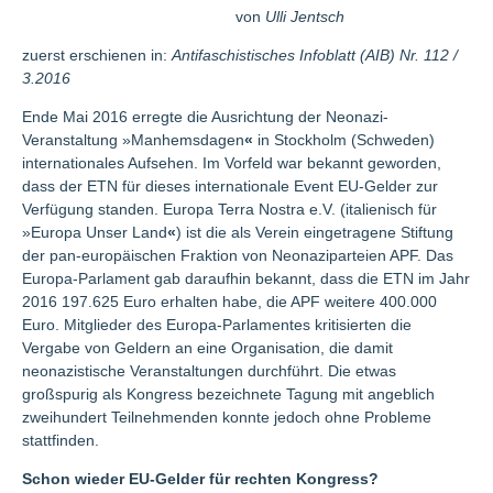
von
Ulli Jentsch
zuerst erschienen in:
Antifaschistisches Infoblatt (AIB) Nr. 112 /
3.2016
Ende Mai 2016 erregte die Ausrichtung der Neonazi-
Veranstaltung »Manhemsdagen
«
in Stockholm (Schweden)
internationales Aufsehen. Im Vorfeld war bekannt geworden,
dass der ETN für dieses internationale Event EU-Gelder zur
Verfügung standen. Europa Terra Nostra e.V. (italienisch für
»Europa Unser Land
«
) ist die als Verein eingetragene Stiftung
der pan-europäischen Fraktion von Neonaziparteien APF. Das
Europa-Parlament gab daraufhin bekannt, dass die ETN im Jahr
2016 197.625 Euro erhalten habe, die APF weitere 400.000
Euro. Mitglieder des Europa-Parlamentes kritisierten die
Vergabe von Geldern an eine Organisation, die damit
neonazistische Veranstaltungen durchführt. Die etwas
großspurig als Kongress bezeichnete Tagung mit angeblich
zweihundert Teilnehmenden konnte jedoch ohne Probleme
stattfinden.
Schon wieder EU-Gelder für rechten Kongress?