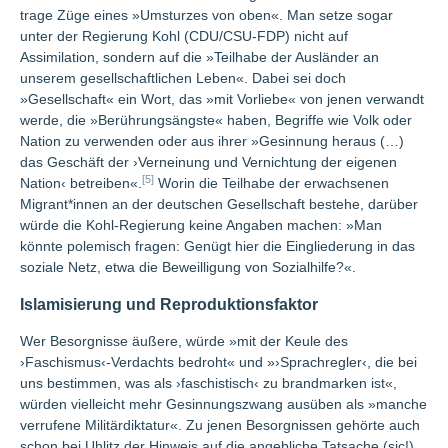
trage Züge eines »Umsturzes von oben«. Man setze sogar
unter der Regierung Kohl (CDU/CSU-FDP) nicht auf
Assimilation, sondern auf die »Teilhabe der Ausländer an
unserem gesellschaftlichen Leben«. Dabei sei doch
»Gesellschaft« ein Wort, das »mit Vorliebe« von jenen verwandt
werde, die »Berührungsängste« haben, Begriffe wie Volk oder
Nation zu verwenden oder aus ihrer »Gesinnung heraus (…)
das Geschäft der ›Verneinung und Vernichtung der eigenen
[5]
Nation‹ betreiben«.
Worin die Teilhabe der erwachsenen
Migrant*innen an der deutschen Gesellschaft bestehe, darüber
würde die Kohl-Regierung keine Angaben machen: »Man
könnte polemisch fragen: Genügt hier die Eingliederung in das
soziale Netz, etwa die Beweilligung von Sozialhilfe?«.
Islamisierung und Reproduktionsfaktor
Wer Besorgnisse äußere, würde »mit der Keule des
›Faschismus‹-Verdachts bedroht« und »›Sprachregler‹, die bei
uns bestimmen, was als ›faschistisch‹ zu brandmarken ist«,
würden vielleicht mehr Gesinnungszwang ausüben als »manche
verrufene Militärdiktatur«. Zu jenen Besorgnissen gehörte auch
schon bei Uhlitz der Hinweis auf die angebliche Tatsache (sic!),