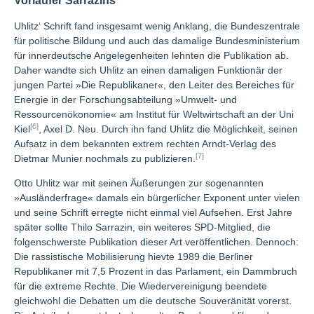
Vorläufer Sarrazins
Uhlitz‘ Schrift fand insgesamt wenig Anklang, die Bundeszentrale
für politische Bildung und auch das damalige Bundesministerium
für innerdeutsche Angelegenheiten lehnten die Publikation ab.
Daher wandte sich Uhlitz an einen damaligen Funktionär der
jungen Partei »Die Republikaner«, den Leiter des Bereiches für
Energie in der Forschungsabteilung »Umwelt- und
Ressourcenökonomie« am Institut für Weltwirtschaft an der Uni
[6]
Kiel
, Axel D. Neu. Durch ihn fand Uhlitz die Möglichkeit, seinen
Aufsatz in dem bekannten extrem rechten Arndt-Verlag des
[7]
Dietmar Munier nochmals zu publizieren.
Otto Uhlitz war mit seinen Äußerungen zur sogenannten
»Ausländerfrage« damals ein bürgerlicher Exponent unter vielen
und seine Schrift erregte nicht einmal viel Aufsehen. Erst Jahre
später sollte Thilo Sarrazin, ein weiteres SPD-Mitglied, die
folgenschwerste Publikation dieser Art veröffentlichen. Dennoch:
Die rassistische Mobilisierung hievte 1989 die Berliner
Republikaner mit 7,5 Prozent in das Parlament, ein Dammbruch
für die extreme Rechte. Die Wiedervereinigung beendete
gleichwohl die Debatten um die deutsche Souveränität vorerst.