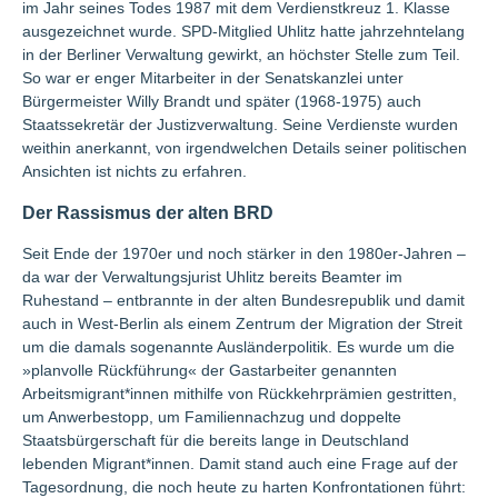
im Jahr seines Todes 1987 mit dem Verdienstkreuz 1. Klasse
ausgezeichnet wurde. SPD-Mitglied Uhlitz hatte jahrzehntelang
in der Berliner Verwaltung gewirkt, an höchster Stelle zum Teil.
So war er enger Mitarbeiter in der Senatskanzlei unter
Bürgermeister Willy Brandt und später (1968-1975) auch
Staatssekretär der Justizverwaltung. Seine Verdienste wurden
weithin anerkannt, von irgendwelchen Details seiner politischen
Ansichten ist nichts zu erfahren.
Der Rassismus der alten BRD
Seit Ende der 1970er und noch stärker in den 1980er-Jahren –
da war der Verwaltungsjurist Uhlitz bereits Beamter im
Ruhestand – entbrannte in der alten Bundesrepublik und damit
auch in West-Berlin als einem Zentrum der Migration der Streit
um die damals sogenannte Ausländerpolitik. Es wurde um die
»planvolle Rückführung« der Gastarbeiter genannten
Arbeitsmigrant*innen mithilfe von Rückkehrprämien gestritten,
um Anwerbestopp, um Familiennachzug und doppelte
Staatsbürgerschaft für die bereits lange in Deutschland
lebenden Migrant*innen. Damit stand auch eine Frage auf der
Tagesordnung, die noch heute zu harten Konfrontationen führt: