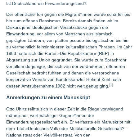
Ist Deutschland ein Einwanderungsland?
Der öffentliche Ton gegen die Migrant*innen wurde schärfer bis
hin zum offenen Rassismus. Bereits damals finden wir im
Diskurs jene ideologischen Versatzstücke gegen die
Einwanderung, vor allem von Menschen aus islamisch
geprägten Ländern, von platten pseudo-biologistischen bis hin
zu vermeintlich feinsinnigeren kulturalistischen Phrasen. Im Jahr
1983 hatte sich die Partei »Die Republikaner« (REP) in
Abgrenzung zur Union gegründet. Sie wurde zum Sprachrohr
vor allem derjeniger, die sich von der veränderten, offeneren
Gesellschaft bedroht fühlten und denen die versprochene
konservative Wende von Bundeskanzler Helmut Kohl nach
[1]
dessen Amtsübernahme 1982 nicht weit genug ging.
Anmerkungen zu einem Manuskript
Otto Uhlitz reihte sich in dieser Zeit in die Riege vorwiegend
männlicher, wortmächtiger Gegner*innen der
Einwanderungsgesellschaft ein. Er verfasste ein Manuskript mit
dem Titel »Deutsches Volk oder Multikulturelle Gesellschaft? –
Nationalstaat oder Vielvölkerstaat. Von den