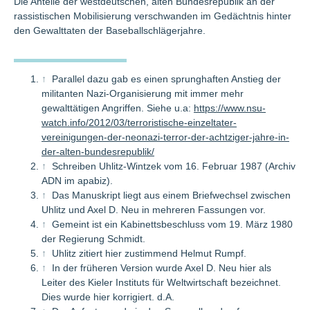
Die Anteile der westdeutschen, alten Bundesrepublik an der
rassistischen Mobilisierung verschwanden im Gedächtnis hinter
den Gewalttaten der Baseballschlägerjahre.
↑
Parallel dazu gab es einen sprunghaften Anstieg der
militanten Nazi-Organisierung mit immer mehr
gewalttätigen Angriffen. Siehe u.a:
https://www.nsu-
watch.info/2012/03/terroristische-einzeltater-
vereinigungen-der-neonazi-terror-der-achtziger-jahre-in-
der-alten-bundesrepublik/
↑
Schreiben Uhlitz-Wintzek vom 16. Februar 1987 (Archiv
ADN im apabiz).
↑
Das Manuskript liegt aus einem Briefwechsel zwischen
Uhlitz und Axel D. Neu in mehreren Fassungen vor.
↑
Gemeint ist ein Kabinettsbeschluss vom 19. März 1980
der Regierung Schmidt.
↑
Uhlitz zitiert hier zustimmend Helmut Rumpf.
↑
In der früheren Version wurde Axel D. Neu hier als
Leiter des Kieler Instituts für Weltwirtschaft bezeichnet.
Dies wurde hier korrigiert. d.A.