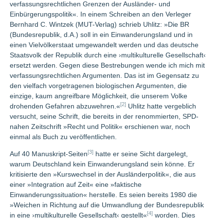
verfassungsrechtlichen Grenzen der Ausländer- und
Einbürgerungspolitik«. In einem Schreiben an den Verleger
Bernhard C. Wintzek (MUT-Verlag) schrieb Uhlitz: »Die BR
(Bundesrepublik, d.A.) soll in ein Einwanderungsland und in
einen Vielvölkerstaat umgewandelt werden und das deutsche
Staatsvolk der Republik durch eine ›multikulturelle Gesellschaft‹
ersetzt werden. Gegen diese Bestrebungen wende ich mich mit
verfassungsrechtlichen Argumenten. Das ist im Gegensatz zu
den vielfach vorgetragenen biologischen Argumenten, die
einzige, kaum angreifbare Möglichkeit, die unserem Volke
[2]
drohenden Gefahren abzuwehren.«
Uhlitz hatte vergeblich
versucht, seine Schrift, die bereits in der renommierten, SPD-
nahen Zeitschrift »Recht und Politik« erschienen war, noch
einmal als Buch zu veröffentlichen.
[3]
Auf 40 Manuskript-Seiten
hatte er seine Sicht dargelegt,
warum Deutschland kein Einwanderungsland sein könne. Er
kritisierte den »Kurswechsel in der Ausländerpolitik«, die aus
einer »Integration auf Zeit« eine »faktische
Einwanderungssituation« herstelle. Es seien bereits 1980 die
»Weichen in Richtung auf die Umwandlung der Bundesrepublik
[4]
in eine ›multikulturelle Gesellschaft‹ gestellt«
worden. Dies