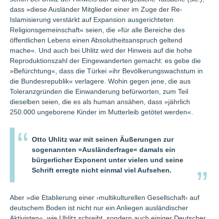
dass »diese Ausländer Mitglieder einer im Zuge der Re-
Islamisierung verstärkt auf Expansion ausgerichteten
Religionsgemeinschaft« seien, die »für alle Bereiche des
öffentlichen Lebens einen Absolutheitsanspruch geltend
mache«. Und auch bei Uhlitz wird der Hinweis auf die hohe
Reproduktionszahl der Eingewanderten gemacht: es gebe die
»Befürchtung«, dass die Türkei »ihr Bevölkerungswachstum in
die Bundesrepublik« verlagere. Wohin gegen jene, die aus
Toleranzgründen die Einwanderung befürworten, zum Teil
dieselben seien, die es als human ansähen, dass »jährlich
250.000 ungeborene Kinder im Mutterleib getötet werden«.
Otto Uhlitz war mit seinen Äußerungen zur
sogenannten »Ausländerfrage« damals ein
bürgerlicher Exponent unter vielen und seine
Schrift erregte nicht einmal viel Aufsehen.
Aber »die Etablierung einer ›multikulturellen Gesellschaft‹ auf
deutschem Boden ist nicht nur ein Anliegen ausländischer
Aktivisten«, wie Uhlitz schreibt, sondern auch einiger Deutscher,