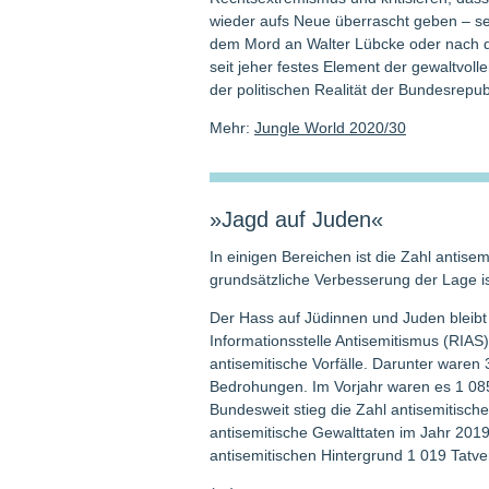
wieder aufs Neue überrascht geben – se
dem Mord an Walter Lübcke oder nach de
seit jeher festes Element der gewaltvoll
der politischen Realität der Bundes­repu
Mehr:
Jungle World 2020/30
»Jagd auf Juden«
In einigen Bereichen ist die Zahl antis
grundsätzliche Verbesserung der Lage ist
Der Hass auf Jüdinnen und Juden bleib
Informationsstelle Antisemitismus (RIAS)
antisemitische Vorfälle. Darunter waren
Bedrohungen. Im Vorjahr waren es 1 085
Bundesweit stieg die Zahl antisemitisch
antisemitische Gewalttaten im Jahr 2019.
antisemitischen Hintergrund 1 019 Tatve