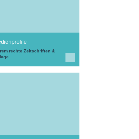
dienprofile
rem rechte Zeitschriften &
lage