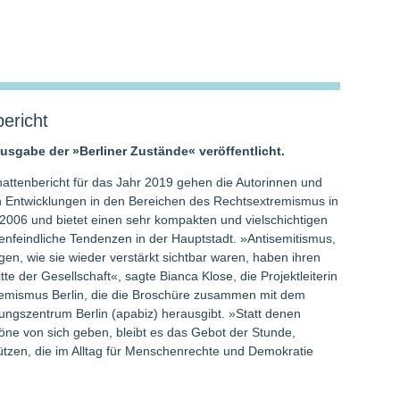
bericht
Ausgabe der »Berliner Zustände« veröffentlicht.
attenbericht für das Jahr 2019 gehen die Autorinnen und
n Entwicklungen in den Bereichen des Rechtsextremismus in
t 2006 und bietet einen sehr kompakten und vielschichtigen
nfeindliche Tendenzen in der Hauptstadt. »Antisemitismus,
en, wie sie wieder verstärkt sichtbar waren, haben ihren
te der Gesellschaft«, sagte Bianca Klose, die Projektleiterin
emismus Berlin, die die Broschüre zusammen mit dem
dungszentrum Berlin (apabiz) herausgibt. »Statt denen
Töne von sich geben, bleibt es das Gebot der Stunde,
ützen, die im Alltag für Menschenrechte und Demokratie