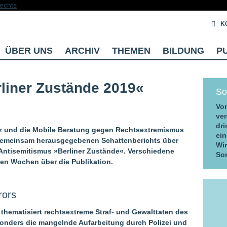
K
ÜBER UNS
ARCHIV
THEMEN
BILDUNG
P
liner Zustände 2019«
So
Vom
ver
dri
iz und die Mobile Beratung gegen Rechtsextremismus
ein
gemeinsam herausgegebenen Schattenberichts über
Wi
ntisemitismus »Berliner Zustände«. Verschiedene
So
en Wochen über die Publikation.
rors
 thematisiert rechtsextreme Straf- und Gewalttaten des
onders die mangelnde Aufarbeitung durch Polizei und