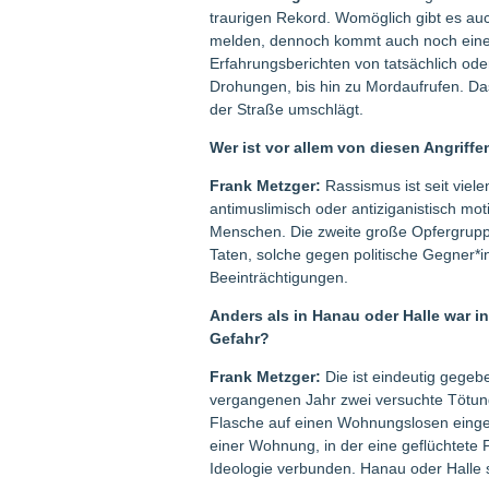
traurigen Rekord. Womöglich gibt es auch
melden, dennoch kommt auch noch eine g
Erfahrungsberichten von tatsächlich oder
Drohungen, bis hin zu Mordaufrufen. Das 
der Straße umschlägt.
Wer ist vor allem von diesen Angriffe
Frank Metzger:
Rassismus ist seit viel
antimuslimisch oder antiziganistisch mot
Menschen. Die zweite große Opfergruppe
Taten, solche gegen politische Geg­ne­r
Beeinträchtigungen.
Anders als in Hanau oder Halle war in
Gefahr?
Frank Metzger:
Die ist eindeutig gegeb
vergangenen Jahr zwei versuchte Tötung
Flasche auf einen Wohnungslosen einge
einer Wohnung, in der eine geflüchtete F
Ideologie verbunden. Hanau oder Halle s