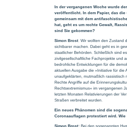
In der vergangenen Woche wurde der 
veröffentlicht. In dem Papier, das d
gemeinsam mit dem antifaschistische
hat, geht es um rechte Gewalt, Rass
sind Sie gekommen?
Simon Brost
: Wir wollten den Zustand 
sichtbarer machen. Dabei geht es in g
staatlicher Behörden. Schließlich sind e
zivilgesellschaftliche Fachprojekte und an
bedrohliche Entwicklungen für die demok
aktuellen Ausgabe die »Initiative für d
unaufgeklärten, mutmaßlich rassistisch 
Rechte Angriffe auf die Erinnerungskul
Rechtsextremismus« im vergangenen Jahr
letzten Monaten Relativierungen der Ver
Straßen verbreitet wurden.
Ein neues Phänomen sind die sogen
Coronaauflagen protestiert wird. Wie 
Simon Brost:
Bei den sogenannten Hygi