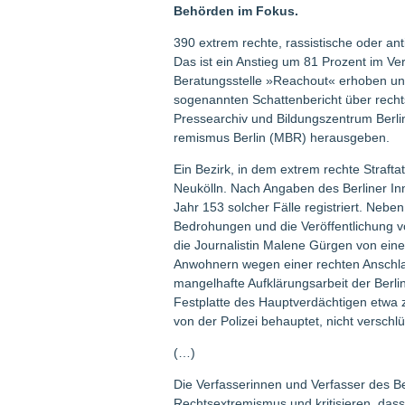
Behörden im Fokus.
390 extrem rechte, rassistische oder ant
Das ist ein Anstieg um 81 Prozent im Ve
Beratungsstelle »Reachout« erhoben und
sogenannten Schattenbericht über rechts­
Pressearchiv und ­Bildungszentrum Berl
remismus Berlin (MBR) herausgeben.
Ein Bezirk, in dem extrem rechte Straft
Neukölln. Nach Angaben des Berliner I
Jahr 153 solcher Fälle ­registriert. Neb
Bedrohungen und die Veröffentlichung vo
die Journalistin Malene Gürgen von ein
Anwohnern wegen einer rechten Anschlags
mangelhafte Aufklärungsarbeit der Berlin
Festplatte des Hauptverdächtigen etwa z
von der Polizei behauptet, nicht verschl
(…)
Die Verfasserinnen und Verfasser des Be
Rechtsextremismus und kritisieren, dass