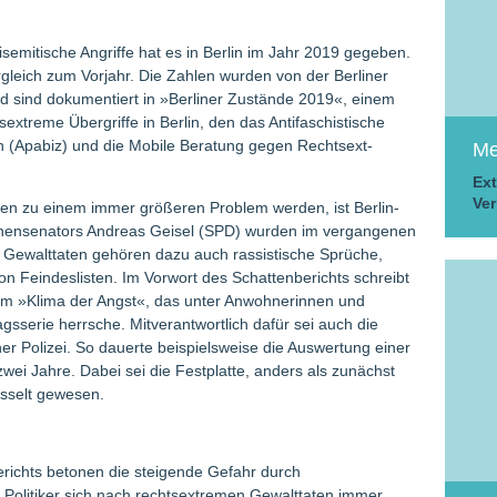
isemitische Angriffe hat es in Berlin im Jahr 2019 gegeben.
rgleich zum Vorjahr. Die Zahlen wurden von der Berliner
 sind dokumentiert in »Berliner Zustände 2019«, einem
extreme Übergriffe in Berlin, den das Antifaschistische
in (Apabiz) und die Mobile Beratung gegen Rechtsext­
Me
Ext
Ver
aten zu einem immer größeren Problem werden, ist Berlin-
nnensenators Andreas Geisel (SPD) wurden im vergangenen
en Gewalttaten gehören dazu auch rassistische Sprüche,
n Feindeslisten. Im Vorwort des Schattenberichts schreibt
em »Klima der Angst«, das unter Anwohnerinnen und
serie herrsche. Mitverantwortlich dafür sei auch die
er Polizei. So dauerte beispielsweise die Auswertung einer
wei Jahre. Dabei sei die Festplatte, anders als zunächst
üsselt gewesen.
richts betonen die steigende ­Gefahr durch
 Politiker sich nach rechtsextremen Gewalttaten immer