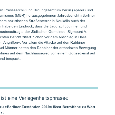
n Pressearchiv und Bildungszentrum Berlin (Apabiz) und
remismus (MBR) herausgegebenen Jahresbericht »Berliner
em nazistischen Straßenterror in Neukölln auch der
h habe den Eindruck, dass die Jagd auf Jüdinnen und
ismusbeauftragte der Jüdischen Gemeinde, Sigmount A.
chten Bericht zitiert. Schon vor dem Anschlag in Halle
von Angriffen«. Vor allem die Attacke auf den Rabbiner
 Zwei Männer hatten den Rabbiner der orthodoxen Bewegung
Sohnes auf dem Nachhauseweg von einem Gottesdienst auf
und bespuckt.
‹ ist eine Verlegenheitsphrase«
 zu »Berliner Zuständen 2019« lässt Betroffene zu Wort
st