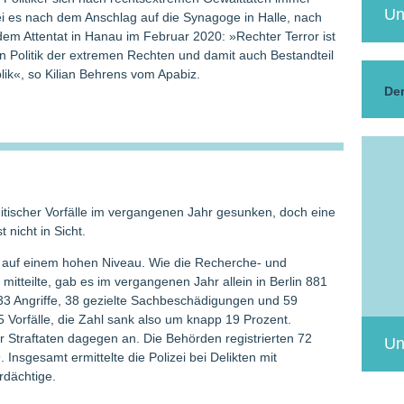
Un
i es nach dem Anschlag auf die Synagoge in Halle, nach
m Attentat in Hanau im Februar 2020: »Rechter Terror ist
en Politik der extremen Rechten und damit auch Bestandteil
blik«, so Kilian Behrens vom Apabiz.
Der
emitischer Vorfälle im vergangenen Jahr gesunken, doch eine
 nicht in Sicht.
t auf einem hohen Niveau. Wie die Recherche- und
 mitteilte, gab es im vergangenen Jahr allein in Berlin 881
 33 Angriffe, 38 gezielte Sach­beschädigungen und 59
 Vorfälle, die Zahl sank also um knapp 19 Prozent.
er Straftaten dagegen an. Die Behörden registrierten 72
Un
 Insgesamt ermittelte die Polizei bei Delikten mit
rdächtige.