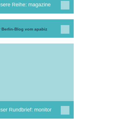
sere Reihe: magazine
 Berlin-Blog vom apabiz
ser Rundbrief: monitor