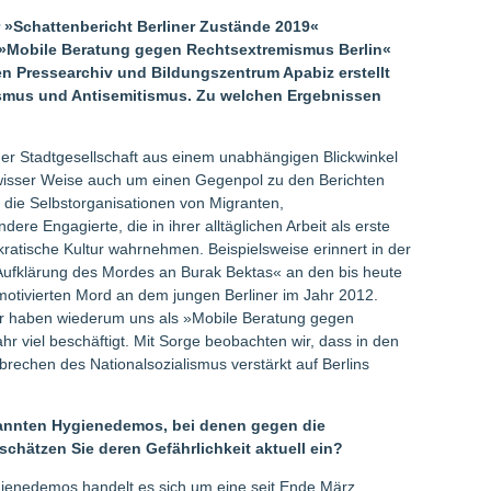
»Schattenbericht Berliner Zustände 2019«
ie »Mobile Beratung gegen Rechtsextremismus Berlin«
n Pressearchiv und Bildungszentrum Apabiz erstellt
ismus und Antisemitismus. Zu welchen Ergebnissen
der Stadtgesellschaft aus einem unabhängigen Blickwinkel
ewisser Weise auch um einen Gegenpol zu den Berichten
s die Selbstorganisationen von Migranten,
dere Engagierte, die in ihrer alltäglichen Arbeit als erste
ratische Kultur wahrnehmen. Beispielsweise erinnert in der
ie Aufklärung des Mordes an Burak Bektas« an den bis heute
motivierten Mord an dem jungen Berliner im Jahr 2012.
tur haben wiederum uns als »Mobile Beratung gegen
 viel beschäftigt. Mit Sorge beobachten wir, dass in den
brechen des Nationalsozialismus verstärkt auf Berlins
annten Hygienedemos, bei denen gegen die
schätzen Sie deren Gefährlichkeit aktuell ein?
enedemos handelt es sich um eine seit Ende März