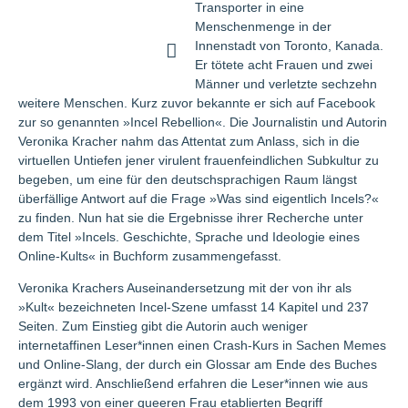
Transporter in eine
Menschenmenge in der
Innenstadt von Toronto, Kanada.
Er tötete acht Frauen und zwei
Männer und verletzte sechzehn
weitere Menschen. Kurz zuvor bekannte er sich auf Facebook
zur so genannten »Incel Rebellion«. Die Journalistin und Autorin
Veronika Kracher nahm das Attentat zum Anlass, sich in die
virtuellen Untiefen jener virulent frauenfeindlichen Subkultur zu
begeben, um eine für den deutschsprachigen Raum längst
überfällige Antwort auf die Frage »Was sind eigentlich Incels?«
zu finden. Nun hat sie die Ergebnisse ihrer Recherche unter
dem Titel »Incels. Geschichte, Sprache und Ideologie eines
Online-Kults« in Buchform zusammengefasst.
Veronika Krachers Auseinandersetzung mit der von ihr als
»Kult« bezeichneten Incel-Szene umfasst 14 Kapitel und 237
Seiten. Zum Einstieg gibt die Autorin auch weniger
internetaffinen Leser*innen einen Crash-Kurs in Sachen Memes
und Online-Slang, der durch ein Glossar am Ende des Buches
ergänzt wird. Anschließend erfahren die Leser*innen wie aus
dem 1993 von einer queeren Frau etablierten Begriff