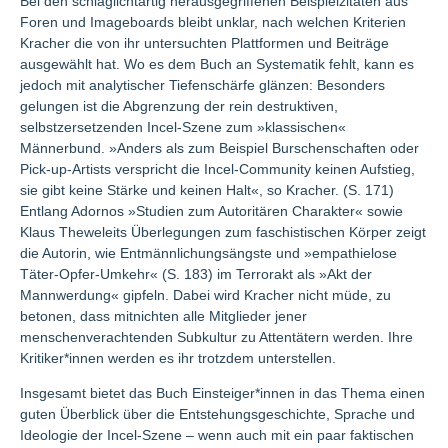
Bei den schlaglichtartig herausgegriffenen Beispielzitaten aus
Foren und Imageboards bleibt unklar, nach welchen Kriterien
Kracher die von ihr untersuchten Plattformen und Beiträge
ausgewählt hat. Wo es dem Buch an Systematik fehlt, kann es
jedoch mit analytischer Tiefenschärfe glänzen: Besonders
gelungen ist die Abgrenzung der rein destruktiven,
selbstzersetzenden Incel-Szene zum »klassischen«
Männerbund. »Anders als zum Beispiel Burschenschaften oder
Pick-up-Artists verspricht die Incel-Community keinen Aufstieg,
sie gibt keine Stärke und keinen Halt«, so Kracher. (S. 171)
Entlang Adornos »Studien zum Autoritären Charakter« sowie
Klaus Theweleits Überlegungen zum faschistischen Körper zeigt
die Autorin, wie Entmännlichungsängste und »empathielose
Täter-Opfer-Umkehr« (S. 183) im Terrorakt als »Akt der
Mannwerdung« gipfeln. Dabei wird Kracher nicht müde, zu
betonen, dass mitnichten alle Mitglieder jener
menschenverachtenden Subkultur zu Attentätern werden. Ihre
Kritiker*innen werden es ihr trotzdem unterstellen.
Insgesamt bietet das Buch Einsteiger*innen in das Thema einen
guten Überblick über die Entstehungsgeschichte, Sprache und
Ideologie der Incel-Szene – wenn auch mit ein paar faktischen