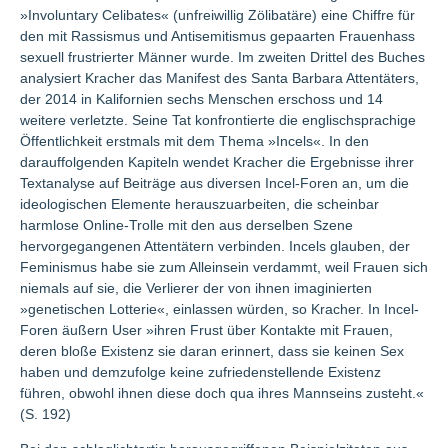
»Involuntary Celibates« (unfreiwillig Zölibatäre) eine Chiffre für
den mit Rassismus und Antisemitismus gepaarten Frauenhass
sexuell frustrierter Männer wurde. Im zweiten Drittel des Buches
analysiert Kracher das Manifest des Santa Barbara Attentäters,
der 2014 in Kalifornien sechs Menschen erschoss und 14
weitere verletzte. Seine Tat konfrontierte die englischsprachige
Öffentlichkeit erstmals mit dem Thema »Incels«. In den
darauffolgenden Kapiteln wendet Kracher die Ergebnisse ihrer
Textanalyse auf Beiträge aus diversen Incel-Foren an, um die
ideologischen Elemente herauszuarbeiten, die scheinbar
harmlose Online-Trolle mit den aus derselben Szene
hervorgegangenen Attentätern verbinden. Incels glauben, der
Feminismus habe sie zum Alleinsein verdammt, weil Frauen sich
niemals auf sie, die Verlierer der von ihnen imaginierten
»genetischen Lotterie«, einlassen würden, so Kracher. In Incel-
Foren äußern User »ihren Frust über Kontakte mit Frauen,
deren bloße Existenz sie daran erinnert, dass sie keinen Sex
haben und demzufolge keine zufriedenstellende Existenz
führen, obwohl ihnen diese doch qua ihres Mannseins zusteht.«
(S. 192)