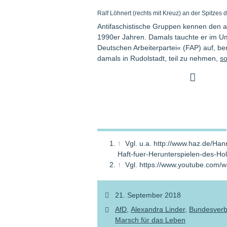
Ralf Löhnert (rechts mit Kreuz) an der Spitzes
Antifaschistische Gruppen kennen den 
1990er Jahren. Damals tauchte er im Um
Deutschen Arbeiterpartei« (FAP) auf, b
damals in Rudolstadt, teil zu nehmen,
so
↑
Vgl. u.a. http://www.haz.de/Ha
Haft-fuer-Herunterspielen-des-Ho
↑
Vgl. https://www.youtube.com/
21. September 2018
AfD
Alexandra Linder
Bundesverb
Marsch für das Leben