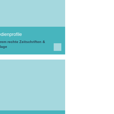
dienprofile
rem rechte Zeitschriften &
lage