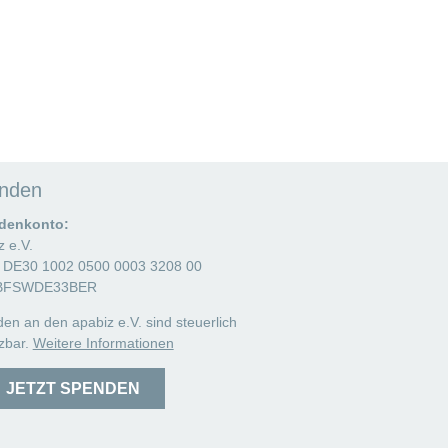
nden
denkonto:
z e.V.
 DE30 1002 0500 0003 3208 00
 BFSWDE33BER
en an den apabiz e.V. sind steuerlich
zbar.
Weitere Informationen
JETZT SPENDEN