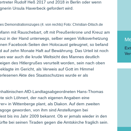
ertreter Rudolf Heß 2017 und 2018 in Berlin oder wenn
eugnerin Ursula Haverbeck gefordert wird.
es Demonstrationszuges (4. von rechts) Foto: Christian-Ditsch.de
e Mann mit Rauschebart, oft mit Preußenkrone und Kreuz am
euz in der Hand unterwegs, selber wegen Volksverhetzung
Me
seinen Facebook-Seiten den Holocaust geleugnet, so befand
Ext
d auf zehn Monate Haft auf Bewährung. Das Urteil ist noch
Ver
ses war auch die krude Weltsicht des Mannes deutlich
eigen des Hitlergrußes verurteilt worden, sein nach oben
klagte im Gericht, als Verweis auf Gott im Himmel
 verlesenen Akte des Staatsschutzes wurde er als
nhaltinischen AfD-Landtagsabgeordneten Hans-Thomas
ete sich Löhnert, der nach eigenen Angaben eine
rer« in Wittenberge plant, als Diakon. Auf dem zweiten
agoge geworden, von ihm sind Anstellungen bei
t bis ins Jahr 2009 bekannt. Ob er jemals wieder in den
fte bei seinen Tiraden gegen die Amtskirche fraglich sein.