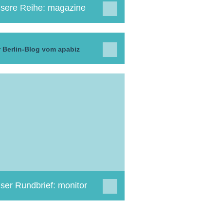
sere Reihe: magazine
 Berlin-Blog vom apabiz
ser Rundbrief: monitor