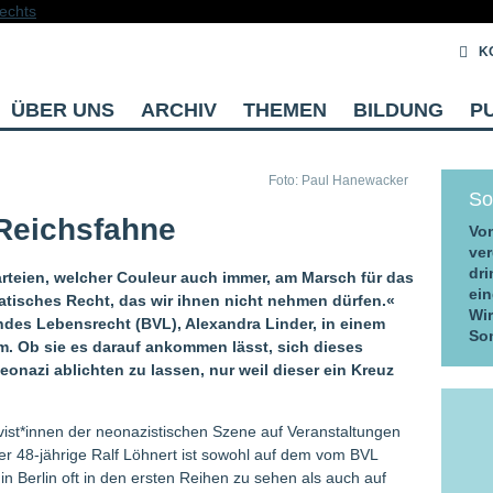
K
ÜBER UNS
ARCHIV
THEMEN
BILDUNG
P
Foto: Paul Hanewacker
So
 Reichsfahne
Vom
ver
dri
teien, welcher Couleur auch immer, am Marsch für das
ein
atisches Recht, das wir ihnen nicht nehmen dürfen.«
Wi
des Lebensrecht (BVL), Alexandra Linder, in einem
So
m. Ob sie es darauf ankommen lässt, sich dieses
azi ablichten zu lassen, nur weil dieser ein Kreuz
ivist*innen der neonazistischen Szene auf Veranstaltungen
 48-jährige Ralf Löhnert ist sowohl auf dem vom BVL
n Berlin oft in den ersten Reihen zu sehen als auch auf