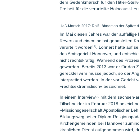
dem Gedenkmarsch für den Hitler-Stellv
Freiheit für die verurteilte Holocaust-L
Heß-Marsch 2017: Ralf Löhnert an der Spitze d
Im Mai diesen Jahres war der auffällig
Revers und einem selbst gebastelten Kr
[1]
verurteilt worden
. Löhnert hatte auf 
das Amtsgericht Hannover, und entschie
nicht rechtskräftig. Während des Prozes
geworden. Bereits 2013 war er für das Z
gereckter Arm müsse jedoch, so der Ange
interpretiert werden. In der vor Gericht
»rechtsextremistisch« bezeichnet.
[2]
In einem Interview
mit dem sachsen-a
Tillschneider im Februar 2018 bezeichn
»Missionsgesellschaft Apostolischer Leh
Bildungsweg sei er Diplom-Religionspäd
Kirchengemeinden bei Hannover zumindes
kirchlichen Dienst aufgenommen wird, dür