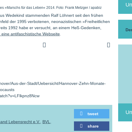
Un
 des »Marschs für das Leben« 2014. Foto: Frank Metzger / apabiz
aus Wedekind stammenden Ralf Löhnert seit den frühen
feld der 1995 verbotenen, neonazistischen »Freiheitlichen
ereits 1992 habe er versucht, an einem Heß-Gedenken,
Der
 eine antifaschistische Webseite
.
nnover/Aus-der-Stadt/Uebersicht/Hannover-Zehn-Monate-
locausts
watch?v=LFlkpnz8Ncw
Un
tweet
and Lebensrecht e.V.
BVL
share