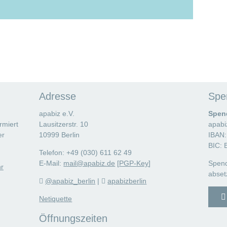
Adresse
Spe
apabiz e.V.
Spen
rmiert
Lausitzerstr. 10
apabi
er
10999 Berlin
IBAN:
BIC:
Telefon: +49 (030) 611 62 49
E-Mail:
mail@apabiz.de
[
PGP-Key
]
Spend
r
abset
@apabiz_berlin
|
apabizberlin
Netiquette
Öffnungszeiten