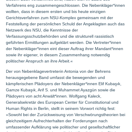
Verfahrens eng zusammengeschlossen. Die Nebenkläger*innen
wollten, dass in diesem ersten und bis heute einzigen
Gerichtsverfahren zum NSU-Komplex gemeinsam mit der
Feststellung der persönlichen Schuld der Angeklagten auch das
Netzwerk des NSU, die Kenntnisse der
Verfassungsschutzbehörden und die strukturell rassistisch
geführten Ermittlungen aufgeklärt werden. Die Vertreter*innen
der Nebenkläger*innen eint dieser Auftrag ihrer Mandant*innen
sowie ihr eigener, in diesem Zusammenhang notwendig
politischer Anspruch an ihre Arbeit.«
Der von Nebenklagevertreterin Antonia von der Behrens
herausgegebene Band umfasst die bewegenden und
kämpferischen Plädoyers der Nebenkläger*innen Elif Kubaşık,
Gamze Kubaşık, Arif S. und Muhammet Ayazgün sowie die
Plädoyers von acht Anwält*innen. Wolfgang Kaleck,
Generalsekretär des European Center für Constitutional und
Human Rights in Berlin, stellt in seinem Vorwort richtig fest:
»Sowohl bei der Zurückweisung von Verschwörungstheorien bei
gleichzeitigem Aufrechterhalten der Forderungen nach
umfassender Aufklärung wie politischer und gesellschaftlicher