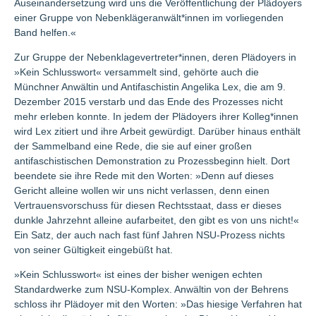
Auseinandersetzung wird uns die Veröffentlichung der Plädoyers
einer Gruppe von Nebenklägeranwält*innen im vorliegenden
Band helfen.«
Zur Gruppe der Nebenklagevertreter*innen, deren Plädoyers in
»Kein Schlusswort« versammelt sind, gehörte auch die
Münchner Anwältin und Antifaschistin Angelika Lex, die am 9.
Dezember 2015 verstarb und das Ende des Prozesses nicht
mehr erleben konnte. In jedem der Plädoyers ihrer Kolleg*innen
wird Lex zitiert und ihre Arbeit gewürdigt. Darüber hinaus enthält
der Sammelband eine Rede, die sie auf einer großen
antifaschistischen Demonstration zu Prozessbeginn hielt. Dort
beendete sie ihre Rede mit den Worten: »Denn auf dieses
Gericht alleine wollen wir uns nicht verlassen, denn einen
Vertrauensvorschuss für diesen Rechtsstaat, dass er dieses
dunkle Jahrzehnt alleine aufarbeitet, den gibt es von uns nicht!«
Ein Satz, der auch nach fast fünf Jahren NSU-Prozess nichts
von seiner Gültigkeit eingebüßt hat.
»Kein Schlusswort« ist eines der bisher wenigen echten
Standardwerke zum NSU-Komplex. Anwältin von der Behrens
schloss ihr Plädoyer mit den Worten: »Das hiesige Verfahren hat