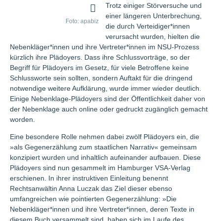
Trotz einiger Störversuche und
einer längeren Unterbrechung,
Foto: apabiz
die durch Verteidiger*innen
verursacht wurden, hielten die
Nebenkläger*innen und ihre Vertreter*innen im NSU-Prozess
kürzlich ihre Plädoyers. Dass ihre Schlussvorträge, so der
Begriff für Plädoyers im Gesetz, für viele Betroffene keine
Schlussworte sein sollten, sondern Auftakt für die dringend
notwendige weitere Aufklärung, wurde immer wieder deutlich.
Einige Nebenklage-Plädoyers sind der Öffentlichkeit daher von
der Nebenklage auch online oder gedruckt zugänglich gemacht
worden.
Eine besondere Rolle nehmen dabei zwölf Plädoyers ein, die
»als Gegenerzählung zum staatlichen Narrativ« gemeinsam
konzipiert wurden und inhaltlich aufeinander aufbauen. Diese
Plädoyers sind nun gesammelt im Hamburger VSA-Verlag
erschienen. In ihrer instruktiven Einleitung benennt
Rechtsanwältin Anna Luczak das Ziel dieser ebenso
umfangreichen wie pointierten Gegenerzählung: »Die
Nebenkläger*innen und ihre Vertreter*innen, deren Texte in
diesem Buch versammelt sind, haben sich im Laufe des