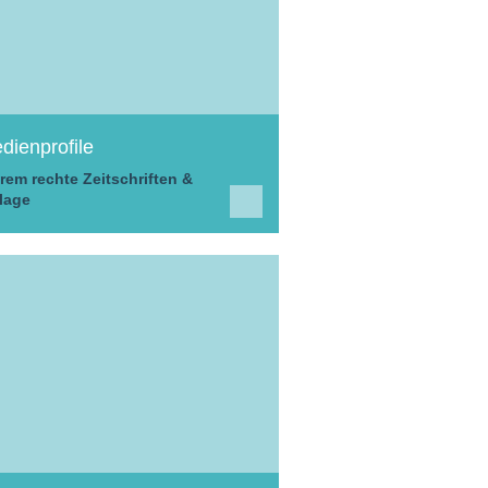
dienprofile
rem rechte Zeitschriften &
lage