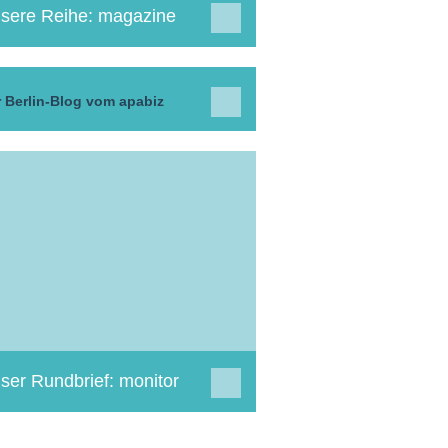
sere Reihe: magazine
 Berlin-Blog vom apabiz
ser Rundbrief: monitor