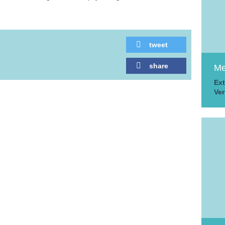
tweet
share
Me
Ext
Ver