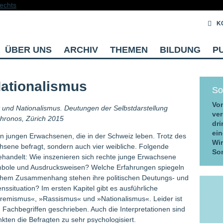
K
ÜBER UNS
ARCHIV
THEMEN
BILDUNG
P
Nationalismus
So
Vom
 und Nationalismus. Deutungen der Selbstdarstellung
ver
Chronos, Zürich 2015
dri
ein
n jungen Erwachsenen, die in der Schweiz leben. Trotz des
Wi
hsene befragt, sondern auch vier weibliche. Folgende
So
handelt: Wie inszenieren sich rechte junge Erwachsene
bole und Ausdrucksweisen? Welche Erfahrungen spiegeln
lchem Zusammenhang stehen ihre politischen Deutungs- und
ssituation? Im ersten Kapitel gibt es ausführliche
tremismus«, »Rassismus« und »Nationalismus«. Leider ist
n Fachbegriffen geschrieben. Auch die Interpretationen sind
unkten die Befragten zu sehr psychologisiert.