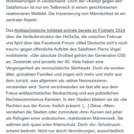
Mobilisierungen in Deutschland. Doch der »Kampf gegen den
Salafismus« ist nur ein Teilbereich in einem geschlossenen
reaktionären Weltbild. Die Inszenierung von Männlichkeit ist ein
zentraler Aspekt.
Das
Antifaschistische Infoblatt schrieb bereits im Frühjahr 2014
über die Vorläuferstruktur der HoGeSa, die zwischen Februar
und April über das Facebook-Forum »Weil Deutsche sich‘s noch
trau‘n« gegen öffentliche Auftritte des Salafisten Pierre Vogel
mobilisierte: »Der absolute Großteil gehört der Generation Ü30
an, Dutzende sind jenseits der 40. Viele haben eine
Vergangenheit als neonazistische Skinheads. Doch sie wurden
älter, gründeten Familien und zogen sich mehr und mehr aus
dem zurück, was allgemein als ›aktive Neonaziszene‹
verstanden wird. Somit verschwanden sie fast alle aus dem
Fokus antifaschistischer Beobachtung und aus polizeilichen
Rechtsextremismus-Karteien. In den Stadien blieben sie als ›die
Rechten aus der Kurve‹ freilich präsent. […] Diese ›Alten‹
verstehen die Stadien oder zumindest ›ihre‹ Kurven seit jeher
als Refugien einer urdeutschen, reaktionären Männerwelt. Sie
wähnen sich quasi unter Artenschutz. Doch ›ihr‹ Schutzraum
scheint bedroht: Nicht nur durch Verordnungen, ausschließlich