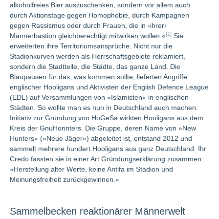
alkoholfreies Bier auszuschenken, sondern vor allem auch
durch Aktionstage gegen Homophobie, durch Kampagnen
gegen Rassismus oder durch Frauen, die in ›ihrer‹
[1]
Männerbastion gleichberechtigt mitwirken wollen.«
Sie
erweiterten ihre Territoriumsansprüche: Nicht nur die
Stadionkurven werden als Herrschaftsgebiete reklamiert,
sondern die Stadtteile, die Städte, das ganze Land. Die
Blaupausen für das, was kommen sollte, lieferten Angriffe
englischer Hooligans und Aktivisten der English Defence League
(EDL) auf Versammlungen von »Islamisten« in englischen
Städten. So wollte man es nun in Deutschland auch machen.
Initiativ zur Gründung von HoGeSa wirkten Hooligans aus dem
Kreis der GnuHonnters. Die Gruppe, deren Name von »New
Hunters« (»Neue Jäger«) abgeleitet ist, entstand 2012 und
sammelt mehrere hundert Hooligans aus ganz Deutschland. Ihr
Credo fassten sie in einer Art Gründungserklärung zusammen:
»Herstellung alter Werte, keine Antifa im Stadion und
Meinungsfreiheit zurückgewinnen.«
Sammelbecken reaktionärer Männerwelt