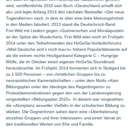
wird, veröffentlichte 2010 sein Buch »Deutschland schafft sich
ab« und legte Anfang 2014 den nächsten Bestseller »Der neue
Tugendterror« nach, in dem er über eine linke Meinungshoheit
in den Medien fabuliert. 2013 stand die Deutschrock-Band
Frei.Wild mit Liedern gegen »Gutmenschen und Moralapostel«
an der Spitze der Musikcharts. Frei.Wild wies noch im Frühjahr
2014 unter den Teilnehmenden des HoGeSa-Vorläuferforums
»Weil Deutsche sich‘s noch trau‘n« höhere Popularitätswerte auf
als die extrem rechte Hooliganband Kategorie C – Hungrige
Wölfe, die im Oktober einen eigenen HoGeSa-Soundtrack
herausbrachte. Im Frühjahr 2014 formierten sich in Stuttgart bis
zu 1.500 Personen – von christlichen Gruppen bis zu
neonazistischen Kameradschaften – unter dem Motto »Kein
Bildungsplan unter der Ideologie des Regenbogens« zu
Protestdemonstrationen gegen den von der Landesregierung
vorgestellten »Bildungsplan 2015«. In diesem war vorgesehen,
die »Akzeptanz sexueller Vielfalt« in der schulischen Bildung zu
stärken. Die GegnerInnen sahen darin eine »Überbetonung
einzelner Gruppen und ihrer Interessen« und einen Verrat an
den traditionellen Werten von Ehe und Familie.