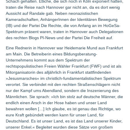
Schach gehalten. Etliche, die sich noch in Köln exponiert hatten,
traten die Reise nach Hannover gar nicht an, da es dort wenig
Aussicht auf Randale gab. Neben neonazistischen
Kameradschaften, AnhängerInnen der Identitären Bewegung
(IB) und der Partei Die Rechte, die von Anfang an im HoGeSa-
Spektrum präsent waren, traten in Hannover auch Delegationen
des rechten Blogs PI-News und der Partei Die Freiheit auf.
Eine Rednerin in Hannover war Heidemarie Mund aus Frankfurt
am Main. Die Betreiberin eines Bildungsberatung-
Unternehmens kommt aus dem Spektrum der
rechtspopulistischen Freien Wähler Frankfurt (FWF) und ist als
Mitorganisatorin des alljährlich in Frankfurt stattfindenden
»Jesusmarsches« im christlich-fundamentalistischen Spektrum
verortet. Sie verbindet mit den rechten Straßenschlägern nicht
nur der Kampf ums Abendland, sondern die Inszenierung des
Männlichen. Sie sprach: »Ich bin stolz auf deutsche Männer, die
endlich einen Arsch in der Hose haben und unser Land
bewahren wollen […] Ich glaube, es ist genau das Richtige, wo
eure Kraft gebündelt werden kann für unser Land, für
Deutschland. Es ist unser Land, es ist das Land unserer Kinder,
unserer Enkel.« Begleitet wurden diese Sätze von großem