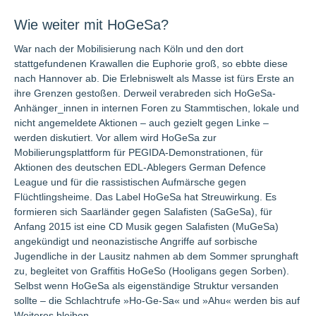
Wie weiter mit HoGeSa?
War nach der Mobilisierung nach Köln und den dort
stattgefundenen Krawallen die Euphorie groß, so ebbte diese
nach Hannover ab. Die Erlebniswelt als Masse ist fürs Erste an
ihre Grenzen gestoßen. Derweil verabreden sich HoGeSa-
Anhänger_innen in internen Foren zu Stammtischen, lokale und
nicht angemeldete Aktionen – auch gezielt gegen Linke –
werden diskutiert. Vor allem wird HoGeSa zur
Mobilierungsplattform für PEGIDA-Demonstrationen, für
Aktionen des deutschen EDL-Ablegers German Defence
League und für die rassistischen Aufmärsche gegen
Flüchtlingsheime. Das Label HoGeSa hat Streuwirkung. Es
formieren sich Saarländer gegen Salafisten (SaGeSa), für
Anfang 2015 ist eine CD Musik gegen Salafisten (MuGeSa)
angekündigt und neonazistische Angriffe auf sorbische
Jugendliche in der Lausitz nahmen ab dem Sommer sprunghaft
zu, begleitet von Graffitis HoGeSo (Hooligans gegen Sorben).
Selbst wenn HoGeSa als eigenständige Struktur versanden
sollte – die Schlachtrufe »Ho-Ge-Sa« und »Ahu« werden bis auf
Weiteres bleiben.