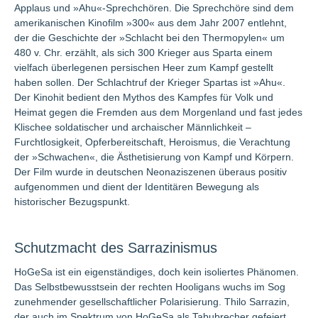
Applaus und »Ahu«-Sprechchören. Die Sprechchöre sind dem
amerikanischen Kinofilm »300« aus dem Jahr 2007 entlehnt,
der die Geschichte der »Schlacht bei den Thermopylen« um
480 v. Chr. erzählt, als sich 300 Krieger aus Sparta einem
vielfach überlegenen persischen Heer zum Kampf gestellt
haben sollen. Der Schlachtruf der Krieger Spartas ist »Ahu«.
Der Kinohit bedient den Mythos des Kampfes für Volk und
Heimat gegen die Fremden aus dem Morgenland und fast jedes
Klischee soldatischer und archaischer Männlichkeit –
Furchtlosigkeit, Opferbereitschaft, Heroismus, die Verachtung
der »Schwachen«, die Ästhetisierung von Kampf und Körpern.
Der Film wurde in deutschen Neonaziszenen überaus positiv
aufgenommen und dient der Identitären Bewegung als
historischer Bezugspunkt.
Schutzmacht des Sarrazinismus
HoGeSa ist ein eigenständiges, doch kein isoliertes Phänomen.
Das Selbstbewusstsein der rechten Hooligans wuchs im Sog
zunehmender gesellschaftlicher Polarisierung. Thilo Sarrazin,
der auch im Spektrum von HoGeSa als Tabubrecher gefeiert