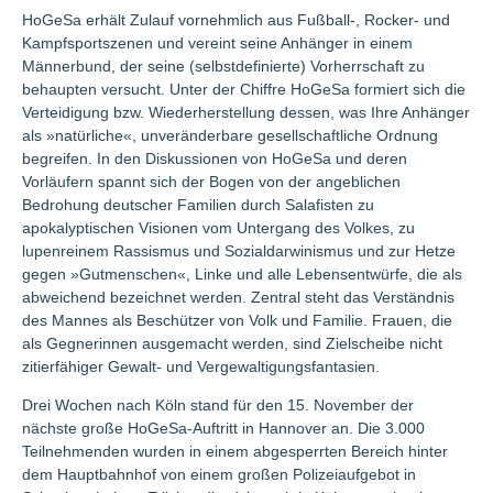
HoGeSa erhält Zulauf vornehmlich aus Fußball-, Rocker- und
Kampfsportszenen und vereint seine Anhänger in einem
Männerbund, der seine (selbstdefinierte) Vorherrschaft zu
behaupten versucht. Unter der Chiffre HoGeSa formiert sich die
Verteidigung bzw. Wiederherstellung dessen, was Ihre Anhänger
als »natürliche«, unveränderbare gesellschaftliche Ordnung
begreifen. In den Diskussionen von HoGeSa und deren
Vorläufern spannt sich der Bogen von der angeblichen
Bedrohung deutscher Familien durch Salafisten zu
apokalyptischen Visionen vom Untergang des Volkes, zu
lupenreinem Rassismus und Sozialdarwinismus und zur Hetze
gegen »Gutmenschen«, Linke und alle Lebensentwürfe, die als
abweichend bezeichnet werden. Zentral steht das Verständnis
des Mannes als Beschützer von Volk und Familie. Frauen, die
als Gegnerinnen ausgemacht werden, sind Zielscheibe nicht
zitierfähiger Gewalt- und Vergewaltigungsfantasien.
Drei Wochen nach Köln stand für den 15. November der
nächste große HoGeSa-Auftritt in Hannover an. Die 3.000
Teilnehmenden wurden in einem abgesperrten Bereich hinter
dem Hauptbahnhof von einem großen Polizeiaufgebot in