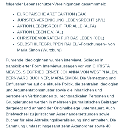
folgender Lebensschützer-Vereinigungen gesammmelt:
EUROPÄISCHE ÄRZTEAKTION (EÄA)
JURISTENVEREINIGUNG LEBENSRECHT (JVL)
AKTION LEBENSRECHT FÜR ALLE (ALFA)
AKTION LEBEN E.V. (AL)
CHRISTDEMOKRATEN FÜR DAS LEBEN (CDL)
SELBSTHILFEGRUPPEN RAHEL/»Forschungen« von
Maria Simon (Würzburg)
Führende IdeologInnen wurden interviewt. Soliegen in
transkribierter Form Interviewaussagen vor von CHRISTA
MEWES, SIEGFRIED ERNST, JOHANNA VON WESTPHALEN,
BERNWARD BÜCHNER, MARIA SIMON. Die Vernetzung und
Einflussnahme auf die aktuelle Politik, die zentralen Ideologien
und Argumentationsmuster sowie die inhaltlichen und
personellen Verbindungen zu rechtsradikalen Personen und
Gruppierungen werden in mehreren journalistischen Beiträgen
dargelegt und anhand der Originalbelege untermauert. Auch
Briefwechsel zu juristischen Auseinandersetzungen sowie
Bücher für eine Abtreibungsliberalisierung sind enthalten. Die
Sammlung umfasst insgesamt zehn Aktenordner sowie 40