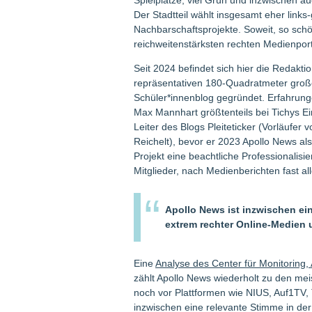
Spielplätze, viel Grün und inzwischen 
Der Stadtteil wählt insgesamt eher links
Nachbarschaftsprojekte. Soweit, so sch
reichweitenstärksten rechten Medienport
Seit 2024 befindet sich hier die Redakt
repräsentativen 180-Quadratmeter große
Schüler*innenblog gegründet. Erfahru
Max Mannhart größtenteils bei Tichys E
Leiter des Blogs Pleiteticker (Vorläufe
Reichelt), bevor er 2023 Apollo News al
Projekt eine beachtliche Professionalis
Mitglieder, nach Medienberichten fast all
Apollo News ist inzwischen ei
extrem rechter Online-Medien 
Eine
Analyse des Center für Monitoring
zählt Apollo News wiederholt zu den mei
noch vor Plattformen wie NIUS, Auf1TV, T
inzwischen eine relevante Stimme in de