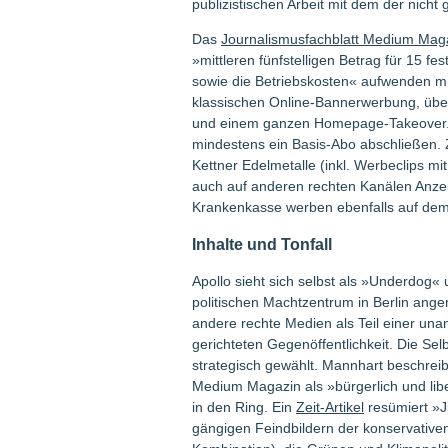
publizistischen Arbeit mit dem der nic
Das
Journalismusfachblatt Medium Mag
»mittleren fünfstelligen Betrag für 15 fe
sowie die Betriebskosten« aufwenden mü
klassischen Online-Bannerwerbung, über 
und einem ganzen Homepage-Takeover. We
mindestens ein Basis-Abo abschließen.
Kettner Edelmetalle (inkl. Werbeclips m
auch auf anderen rechten Kanälen Anze
Krankenkasse werben ebenfalls auf dem 
Inhalte und Tonfall
Apollo sieht sich selbst als »Underdog« 
politischen Machtzentrum in Berlin angen
andere rechte Medien als Teil einer un
gerichteten Gegenöffentlichkeit. Die Selb
strategisch gewählt. Mannhart beschrei
Medium Magazin als »bürgerlich und liber
in den Ring. Ein
Zeit-Artikel
resümiert »Ju
gängigen Feindbildern der konservativen