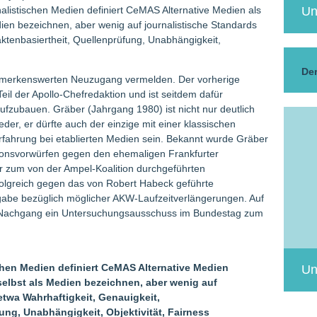
Un
nalistischen Medien definiert CeMAS Alternative Medien als
edien bezeichnen, aber wenig auf journalistische Standards
aktenbasiertheit, Quellenprüfung, Unabhängigkeit,
Der
emerkenswerten Neuzugang vermelden. Der vorherige
il der Apollo-Chefredaktion und ist seitdem dafür
 aufzubauen. Gräber (Jahrgang 1980) ist nicht nur deutlich
ieder, er dürfte auch der einzige mit einer klassischen
erfahrung bei etablierten Medien sein. Bekannt wurde Gräber
ionsvorwürfen gegen den ehemaligen Frankfurter
 zum von der Ampel-Koalition durchgeführten
olgreich gegen das von Robert Habeck geführte
gabe bezüglich möglicher AKW-Laufzeitverlängerungen. Auf
m Nachgang ein Untersuchungsausschuss im Bundestag zum
chen Medien definiert CeMAS Alternative Medien
Un
h selbst als Medien bezeichnen, aber wenig auf
etwa Wahrhaftigkeit, Genauigkeit,
ung, Unabhängigkeit, Objektivität, Fairness