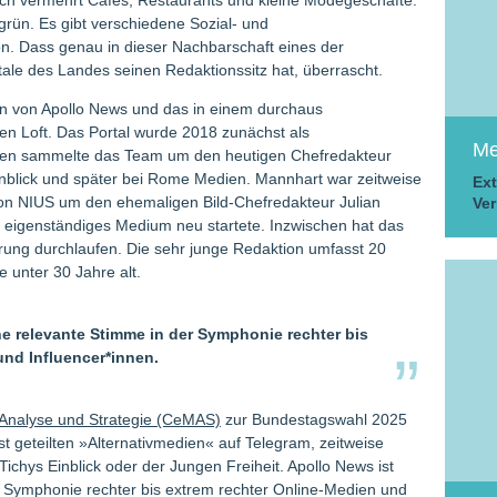
auch vermehrt Cafés, Restaurants und kleine Modegeschäfte.
-grün. Es gibt verschiedene Sozial- und
ön. Dass genau in dieser Nachbarschaft eines der
ale des Landes seinen Redaktionssitz hat, überrascht.
ion von Apollo News und das in einem durchaus
n Loft. Das Portal wurde 2018 zunächst als
Me
ngen sammelte das Team um den heutigen Chefredakteur
inblick und später bei Rome Medien. Mannhart war zeitweise
Ext
r von NIUS um den ehemaligen Bild-Chefredakteur Julian
Ver
s eigenständiges Medium neu startete. Inzwischen hat das
ierung durchlaufen. Die sehr junge Redaktion umfasst 20
e unter 30 Jahre alt.
ne relevante Stimme in der Symphonie rechter bis
und Influencer*innen.
, Analyse und Strategie (CeMAS)
zur Bundestagswahl 2025
st geteilten »Alternativmedien« auf Telegram, zeitweise
ichys Einblick oder der Jungen Freiheit. Apollo News ist
r Symphonie rechter bis extrem rechter Online-Medien und