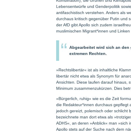
Kombination), die Grünen und Klimapoliti
Lebensentwürfe und Genderpolitik sowie s
antifaschistisch verstehen. Anders als w
durchaus kritisch gegenüber Putin und so
der AfD gibt Apollo sich zudem israelfreu
muslimischen Migrant*innen und Linken 
Abgearbeitet wird sich an den
extremen Rechten.
»Rechtslibertär« ist als inhaltliche K
libertär nicht etwa als Synonym für anar
Ansichten. Diese laufen darauf hinaus, 
Minimum zusammenzukürzen. Dies betrifft
»Bürgerlich, ruhig« wie es die Zeit formu
die Redakteur*innen durchaus gepflegt ar
jedoch gereizt, polemisch oder schlicht b
bezeichnete man dort etwa als »trotzi
ADHS«, an deren »Anblick« man »sich i
Apollo stets auf der Suche nach dem n