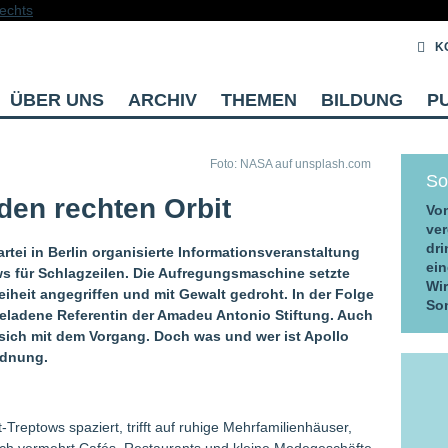
K
ÜBER UNS
ARCHIV
THEMEN
BILDUNG
P
Foto: NASA auf unsplash.com
So
 den rechten Orbit
Vom
ver
dri
rtei in Berlin organisierte Informationsveranstaltung
ein
s für Schlagzeilen. Die Aufregungsmaschine setzte
Wi
eiheit angegriffen und mit Gewalt gedroht. In der Folge
So
ladene Referentin der Amadeu Antonio Stiftung. Auch
ich mit dem Vorgang. Doch was und wer ist Apollo
rdnung.
Treptows spaziert, trifft auf ruhige Mehrfamilienhäuser,