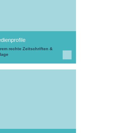
dienprofile
rem rechte Zeitschriften &
lage