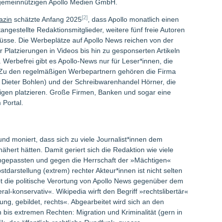
ht gemeinnützigen Apollo Medien GmbH.
[2]
azin
schätzte Anfang 2025
, dass Apollo monatlich einen
stangestellte Redaktionsmitglieder, weitere fünf freie Autoren
sse. Die Werbeplätze auf Apollo News reichen von der
Platzierungen in Videos bis hin zu gesponserten Artikeln
rbefrei gibt es Apollo-News nur für Leser*innen, die
 Zu den regelmäßigen Werbepartnern gehören die Firma
it Dieter Bohlen) und der Schreibwarenhandel Hörner, die
igen platzieren. Große Firmen, Banken und sogar eine
Portal.
und moniert, dass sich zu viele Journalist*innen dem
ähert hätten. Damit geriert sich die Redaktion wie viele
angepassten und gegen die Herrschaft der »Mächtigen«
stdarstellung (extrem) rechter Akteur*innen ist nicht selten
bt die politische Verortung von Apollo News gegenüber dem
al-konservativ«. Wikipedia wirft den Begriff »rechtslibertär«
ng, gebildet, rechts«. Abgearbeitet wird sich an den
 bis extremen Rechten: Migration und Kriminalität (gern in