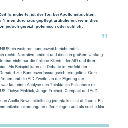
eit formulierte, ist der Ton bei Apollo mitnichten.
r*innen durchaus gepflegt artikulieren, wenn dies
Ton jedoch gereizt, polemisch oder schlicht
n NIUS ein weiteres bundesweit berichtendes
ich rechte Narrative bedient und diese in großem Umfang
fenbar nicht nur die übliche Klientel der AfD und ihrer
on. Als Beispiel kann die Debatte im Vorfeld der
ersdorf zur Bundesverfassungsrichterin gelten. Gezielt
er*innen und die AfD Zweifel an der Eignung der
war laut einer Analyse des Thinktanks Polisphere ein
NIUS, Tichys Einblick, Junge Freiheit, Compact und Auf1.
k an Apollo News mittelfristig jedenfalls nicht abflauen. Es
ommunikationskampagnen offenzulegen und als solche klar