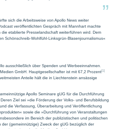
fte sich die Arbeitsweise von Apollo News weiter
-Podcast veröffentlichten Gespräch mit Mannhart machte
 die etablierte Presselandschaft weiterführen wird. Dem
tigen Schönschreib-Wohlfühl-Linksgrün-Blasenjournalismus«
pollo ausschließlich über Spenden und Werbeeinnahmen.
[1]
 Medien GmbH. Hauptgesellschafter ist mit 67,2 Prozent
itmeisten Anteile hält die in Liechtenstein ansässige
gemeinnützige Apollo Seminare gUG für die Durchführung
Deren Ziel sei »die Förderung der Volks- und Berufsbildung
und die Verfassung, Überarbeitung und Veröffentlichung
enprodukten« sowie die »Durchführung von Veranstaltungen
insbesondere im Bereich der publizistischen und politischen
h der (gemeinnützige) Zweck der gUG bezüglich der