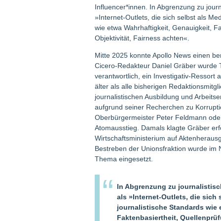
Influencer*innen. In Abgrenzung zu jour
»Internet-Outlets, die sich selbst als M
wie etwa Wahrhaftigkeit, Genauigkeit, F
Objektivität, Fairness achten«.
Mitte 2025 konnte Apollo News einen b
Cicero-Redakteur Daniel Gräber wurde Te
verantwortlich, ein Investigativ-Ressort
älter als alle bisherigen Redaktionsmitgl
journalistischen Ausbildung und Arbeits
aufgrund seiner Recherchen zu Korrupt
Oberbürgermeister Peter Feldmann oder
Atomausstieg. Damals klagte Gräber erf
Wirtschaftsministerium auf Aktenheraus
Bestreben der Unionsfraktion wurde i
Thema eingesetzt.
In Abgrenzung zu journalistis
als »Internet-Outlets, die sic
journalistische Standards wie 
Faktenbasiertheit, Quellenprüf