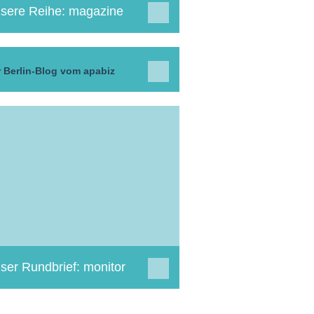
sere Reihe: magazine
 Berlin-Blog vom apabiz
ser Rundbrief: monitor