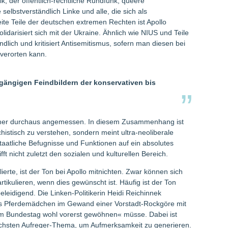
k, der öffentlich-rechtliche Rundfunk, queere
elbstverständlich Linke und alle, die sich als
eite Teile der deutschen extremen Rechten ist Apollo
lidarisiert sich mit der Ukraine. Ähnlich wie NIUS und Teile
ndlich und kritisiert Antisemitismus, sofern man diesen bei
verorten kann.
 gängigen Feindbildern der konservativen bis
lammer durchaus angemessen. In diesem Zusammenhang ist
chistisch zu verstehen, sondern meint ultra-neoliberale
staatliche Befugnisse und Funktionen auf ein absolutes
 nicht zuletzt den sozialen und kulturellen Bereich.
lierte, ist der Ton bei Apollo mitnichten. Zwar können sich
tikulieren, wenn dies gewünscht ist. Häufig ist der Ton
eleidigend. Die Linken-Politikerin Heidi Reichinnek
ges Pferdemädchen im Gewand einer Vorstadt-Rockgöre mit
m Bundestag wohl vorerst gewöhnen« müsse. Dabei ist
ächsten Aufreger-Thema, um Aufmerksamkeit zu generieren.