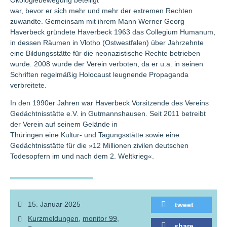
Ökologiebewegung beteiligt
war, bevor er sich mehr und mehr der extremen Rechten
zuwandte. Gemeinsam mit ihrem Mann Werner Georg
Haverbeck gründete Haverbeck 1963 das Collegium Humanum,
in dessen Räumen in Vlotho (Ostwestfalen) über Jahrzehnte
eine Bildungsstätte für die neonazistische Rechte betrieben
wurde. 2008 wurde der Verein verboten, da er u.a. in seinen
Schriften regelmäßig Holocaust leugnende Propaganda
verbreitete.
In den 1990er Jahren war Haverbeck Vorsitzende des Vereins
Gedächtnisstätte e.V. in Gutmannshausen. Seit 2011 betreibt
der Verein auf seinem Gelände in
Thüringen eine Kultur- und Tagungsstätte sowie eine
Gedächtnisstätte für die »12 Millionen zivilen deutschen
Todesopfern im und nach dem 2. Weltkrieg«.
15. Januar 2025
tweet
Kurzmeldungen
monitor 99
share