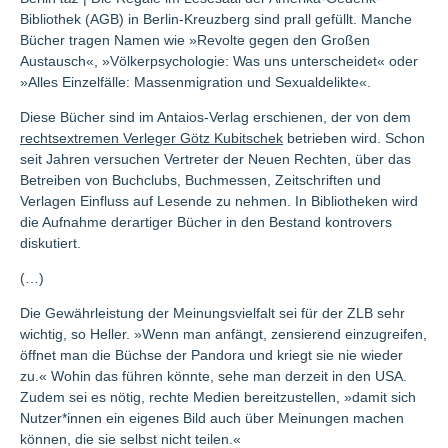
Bibliothek (AGB) in Berlin-Kreuzberg sind prall gefüllt. Manche
Bücher tragen Namen wie »Revolte gegen den Großen
Austausch«, »Völkerpsychologie: Was uns unterscheidet« oder
»Alles Einzelfälle: Massenmigration und Sexualdelikte«.
Diese Bücher sind im Antaios-Verlag erschienen, der von dem
rechtsextremen Verleger Götz Kubitschek
betrieben wird. Schon
seit Jahren versuchen Vertreter der Neuen Rechten, über das
Betreiben von Buchclubs, Buchmessen, Zeitschriften und
Verlagen Einfluss auf Lesende zu nehmen. In Bibliotheken wird
die Aufnahme derartiger Bücher in den Bestand kontrovers
diskutiert.
(…)
Die Gewährleistung der Meinungsvielfalt sei für der ZLB sehr
wichtig, so Heller. »Wenn man anfängt, zensierend einzugreifen,
öffnet man die Büchse der Pandora und kriegt sie nie wieder
zu.« Wohin das führen könnte, sehe man derzeit in den USA.
Zudem sei es nötig, rechte Medien bereitzustellen, »damit sich
Nut­ze­r*in­nen ein eigenes Bild auch über Meinungen machen
können, die sie selbst nicht teilen.«