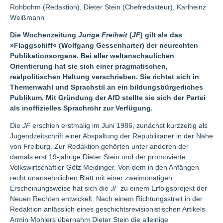
Rohbohm (Redaktion), Dieter Stein (Chefredakteur), Karlheinz
Weißmann
Die Wochenzeitung
Junge Freiheit
(
JF
) gilt als das
»Flaggschiff« (Wolfgang Gessenharter) der neurechten
Publikationsorgane. Bei aller weltanschaulichen
Orientierung hat sie sich einer pragmatischen,
realpolitischen Haltung verschrieben. Sie richtet sich in
Themenwahl und Sprachstil an ein bildungsbürgerliches
Publikum. Mit Gründung der AfD stellte sie sich der Partei
als inoffizielles Sprachrohr zur Verfügung.
Die
JF
erschien erstmalig im Juni 1986, zunächst kurzzeitig als
Jugendzeitschrift einer Abspaltung der Republikaner in der Nähe
von Freiburg. Zur Redaktion gehörten unter anderen der
damals erst 19-jährige Dieter Stein und der promovierte
Volkswirtschaftler Götz Meidinger. Von dem in den Anfängen
recht unansehnlichen Blatt mit einer zweimonatigen
Erscheinungsweise hat sich die
JF
zu einem Erfolgsprojekt der
Neuen Rechten entwickelt. Nach einem Richtungsstreit in der
Redaktion anlässlich eines geschichtsrevisionistischen Artikels
Armin Mohlers übernahm Dieter Stein die alleinige