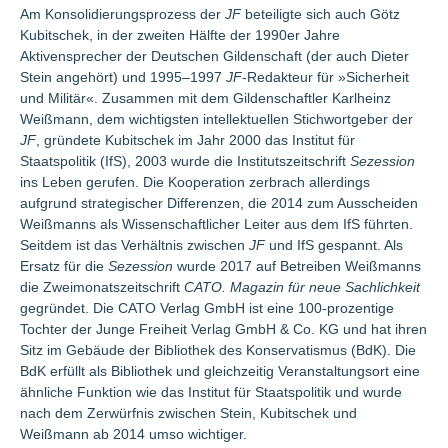
Am Konsolidierungsprozess der
JF
beteiligte sich auch Götz
Kubitschek, in der zweiten Hälfte der 1990er Jahre
Aktivensprecher der Deutschen Gildenschaft (der auch Dieter
Stein angehört) und 1995–1997
JF
-Redakteur für »Sicherheit
und Militär«. Zusammen mit dem Gildenschaftler Karlheinz
Weißmann, dem wichtigsten intellektuellen Stichwortgeber der
JF
, gründete Kubitschek im Jahr 2000 das Institut für
Staatspolitik (IfS), 2003 wurde die Institutszeitschrift
Sezession
ins Leben gerufen. Die Kooperation zerbrach allerdings
aufgrund strategischer Differenzen, die 2014 zum Ausscheiden
Weißmanns als Wissenschaftlicher Leiter aus dem IfS führten.
Seitdem ist das Verhältnis zwischen
JF
und IfS gespannt. Als
Ersatz für die
Sezession
wurde 2017 auf Betreiben Weißmanns
die Zweimonatszeitschrift
CATO. Magazin für neue Sachlichkeit
gegründet. Die CATO Verlag GmbH ist eine 100-prozentige
Tochter der Junge Freiheit Verlag GmbH & Co. KG und hat ihren
Sitz im Gebäude der Bibliothek des Konservatismus (BdK). Die
BdK erfüllt als Bibliothek und gleichzeitig Veranstaltungsort eine
ähnliche Funktion wie das Institut für Staatspolitik und wurde
nach dem Zerwürfnis zwischen Stein, Kubitschek und
Weißmann ab 2014 umso wichtiger.