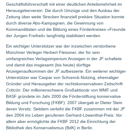
Geschäftsführerschaft mit einer deutlichen Anteilsmehrheit im
Herausgeberverein. Die durch Umzüge und den Ausbau der
Zeitung über weite Strecken finanziell prekäre Situation konnte
durch diverse Abo-Kampagnen, die Gewinnung von
Kommanditisten und die Bildung eines Förderkreises »Freunde
der Jungen Freiheit« langfristig stabilisiert werden.
Ein wichtiger Unterstützer war der inzwischen verstorbene
Münchner Verleger Herbert Fleissner, der für sein
umfangreiches Verlagsimperium Anzeigen in der
JF
schaltete
und damit das insgesamt (bis heute) dürftige
Anzeigenaufkommen der
JF
aufbesserte. Ein weiterer wichtiger
Unterstützer war Caspar von Schrenck-Notzing, ehemaliger
Gründer und Herausgeber der rechtskonservativen Zeitschrift
Criticón
. Der millionenschwere Großaktionär von WMF und
BASF gründete im Jahr 2000 die Förderstiftung konservative
Bildung und Forschung (FKBF). 2007 übergab er Dieter Stein
deren Vorsitz. Seitdem verleiht die FKBF zusammen mit der
JF
den 2004 ins Leben gerufenen Gerhard-Löwenthal-Preis. Vor
allem aber ermöglichte die FKBF 2012 die Einrichtung der
Bibliothek des Konservatismus (BdK) in Berlin.