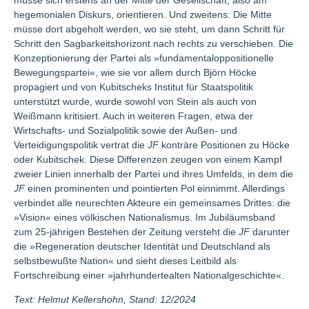
müsse sich erstens an der Mitte der Gesellschaft, also am
hegemonialen Diskurs, orientieren. Und zweitens: Die Mitte
müsse dort abgeholt werden, wo sie steht, um dann Schritt für
Schritt den Sagbarkeitshorizont nach rechts zu verschieben. Die
Konzeptionierung der Partei als »fundamentaloppositionelle
Bewegungspartei«, wie sie vor allem durch Björn Höcke
propagiert und von Kubitscheks Institut für Staatspolitik
unterstützt wurde, wurde sowohl von Stein als auch von
Weißmann kritisiert. Auch in weiteren Fragen, etwa der
Wirtschafts- und Sozialpolitik sowie der Außen- und
Verteidigungspolitik vertrat die
JF
konträre Positionen zu Höcke
oder Kubitschek. Diese Differenzen zeugen von einem Kampf
zweier Linien innerhalb der Partei und ihres Umfelds, in dem die
JF
einen prominenten und pointierten Pol einnimmt. Allerdings
verbindet alle neurechten Akteure ein gemeinsames Drittes: die
»Vision« eines völkischen Nationalismus. Im Jubiläumsband
zum 25-jährigen Bestehen der Zeitung versteht die
JF
darunter
die »Regeneration deutscher Identität und Deutschland als
selbstbewußte Nation« und sieht dieses Leitbild als
Fortschreibung einer »jahrhundertealten Nationalgeschichte«.
Text: Helmut Kellershohn, Stand: 12/2024