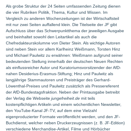
Als grobe Struktur der 24 Seiten umfassenden Zeitung dienen
die vier Rubriken Politik, Thema, Kultur und Wissen. Im
Vergleich zu anderen Wochenzeitungen ist der Wirtschaftsteil
mit nur zwei Seiten auffallend klein. Die Titelseite der
JF
gibt
Aufschluss über das Schwerpunktthema der jeweiligen Ausgabe
und beinhaltet sowohl den Leitartikel als auch die
Chefredakteurskolumne von Dieter Stein. Als wichtige Autoren
sind neben Stein vor allem Karlheinz Weißmann, Torsten Hinz
und Michael Paulwitz zu erwähnen: Weißmann aufgrund seiner
bedeutenden Stellung innerhalb der deutschen Neuen Rechten
als einflussreicher Autor und Kuratoriumsvorsitzender der AfD-
nahen Desiderius-Erasmus-Stiftung; Hinz und Paulwitz als
langjährige Stammautoren und Preisträger des Gerhard-
Löwenthal-Preises und Paulwitz zusätzlich als Pressereferent
der AfD-Bundestagsfraktion. Neben der Printausgabe betreibt
der Verlag die Webseite
jungefreiheit
.
de
mit teils
kostenpflichtigen Artikeln und einem wöchentlichen Newsletter,
den YouTube-Kanal JF-TV, auf dem eine Vielzahl
eigenproduzierter Formate veröffentlicht werden, und den JF-
Buchdienst, welcher neben Druckerzeugnissen (z. B. JF-Edition)
verschiedene Merchandise-Artikel, Filme und Hörbücher