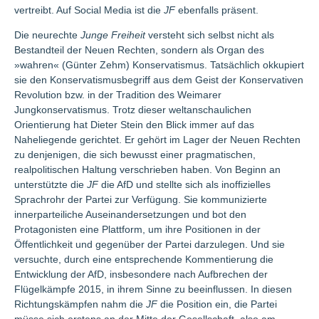
vertreibt. Auf Social Media ist die
JF
ebenfalls präsent.
Die neurechte
Junge Freiheit
versteht sich selbst nicht als
Bestandteil der Neuen Rechten, sondern als Organ des
»wahren« (Günter Zehm) Konservatismus. Tatsächlich okkupiert
sie den Konservatismusbegriff aus dem Geist der Konservativen
Revolution bzw. in der Tradition des Weimarer
Jungkonservatismus. Trotz dieser weltanschaulichen
Orientierung hat Dieter Stein den Blick immer auf das
Naheliegende gerichtet. Er gehört im Lager der Neuen Rechten
zu denjenigen, die sich bewusst einer pragmatischen,
realpolitischen Haltung verschrieben haben. Von Beginn an
unterstützte die
JF
die AfD und stellte sich als inoffizielles
Sprachrohr der Partei zur Verfügung. Sie kommunizierte
innerparteiliche Auseinandersetzungen und bot den
Protagonisten eine Plattform, um ihre Positionen in der
Öffentlichkeit und gegenüber der Partei darzulegen. Und sie
versuchte, durch eine entsprechende Kommentierung die
Entwicklung der AfD, insbesondere nach Aufbrechen der
Flügelkämpfe 2015, in ihrem Sinne zu beeinflussen. In diesen
Richtungskämpfen nahm die
JF
die Position ein, die Partei