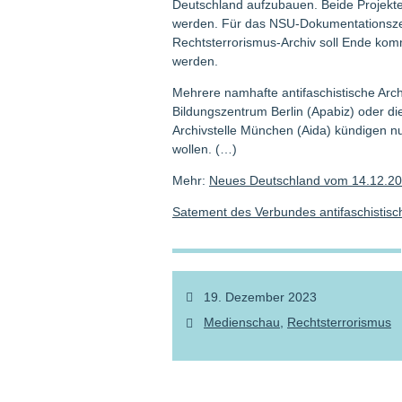
Deutschland aufzubauen. Beide Projekte
werden. Für das NSU-Dokumentationszen
Rechtsterrorismus-Archiv soll Ende kom
werden.
Mehrere namhafte antifaschistische Arch
Bildungszentrum Berlin (Apabiz) oder di
Archivstelle München (Aida) kündigen nu
wollen. (…)
Mehr:
Neues Deutschland vom 14.12.2
Satement des Verbundes antifaschistis
19. Dezember 2023
Medienschau
Rechtsterrorismus