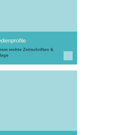
dienprofile
rem rechte Zeitschriften &
lage