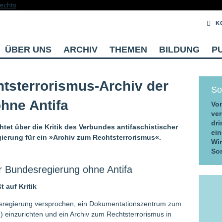
K
ÜBER UNS
ARCHIV
THEMEN
BILDUNG
P
tsterrorismus-Archiv der
So
hne Antifa
Vom
ver
dri
tet über die Kritik des Verbundes antifaschistischer
ein
ierung für ein »Archiv zum Rechtsterrorismus«.
Wi
So
r Bundesregierung ohne Antifa
 auf Kritik
desregierung versprochen, ein Dokumentationszentrum zum
) einzurichten und ein Archiv zum Rechtsterrorismus in