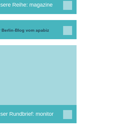
sere Reihe: magazine
 Berlin-Blog vom apabiz
ser Rundbrief: monitor