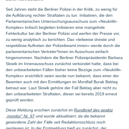
Seit Jahren steht die Berliner Polizei in der Kritik, zu wenig für
die Aufklärung rechter Straftaten zu tun. Initiativen, die den
Parlamentarischen Untersuchungsausschuss zum »Neukölln-
Komplex« kritisch begleiten kritisieren eine mangelnde
Fehlerkultur bei der Berliner Polizei und werfen der Presse vor,
zu wenig analytisch zu berichten. Das »teilweise dreiste und
respektlose Auftreten der Polizeibeamt:innen« werde durch die
parlamentarischen Vertreter*innen im Ausschuss einfach
hingenommen. Nachdem die Berliner Polizeipräsidentin Barbara
Slowik im Innenausschuss zunächst verkündet hatte, dass bei
den unbearbeiteten Fällen bisher keine Bezüge zum »Neukölln-
Komplex« ersichtlich seien wurde nun bekannt, dass einer der
Beamten auch mit den Ermittlungen im Mordfall Burak Bektaş
betraut war. Laut Slowik gehöre der Fall Bektaş aber nicht zu
den unbearbeiteten Straftaten, dieser sei bereits 2019 erneut
geprüft worden.
Diese Meldung erschien zunächst im
Rundbrief des apabiz
„monitor“ Nr. 97
und wurde aktualisiert, da die bekannt
gewordene Zahl der Fälle seit Redaktionsschluss noch
gestiegen ist. In der Erstmeldung hieß es zunächst, der