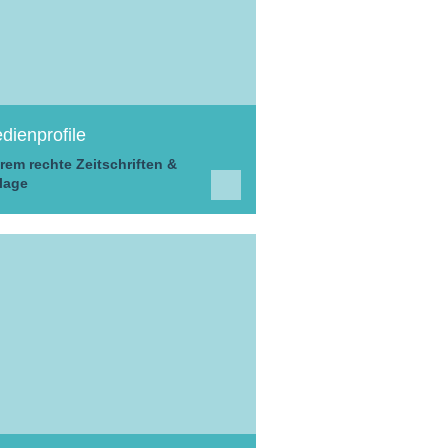
dienprofile
rem rechte Zeitschriften &
lage