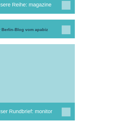
sere Reihe: magazine
 Berlin-Blog vom apabiz
ser Rundbrief: monitor