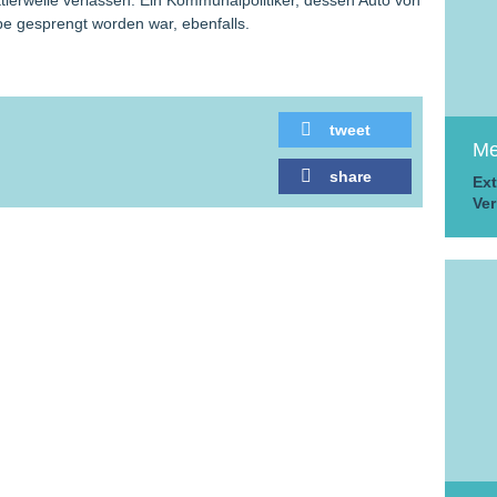
ittlerweile verlassen. Ein Kommunalpolitiker, dessen Auto von
e gesprengt worden war, ebenfalls.
tweet
Me
share
Ext
Ver