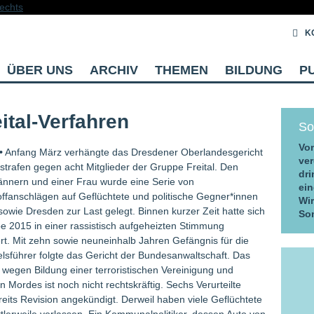
K
ÜBER UNS
ARCHIV
THEMEN
BILDUNG
P
eital-Verfahren
So
Vom
•
Anfang März verhängte das Dresdener Oberlandesgericht
ver
strafen gegen acht Mitglieder der Gruppe Freital. Den
dri
nnern und einer Frau wurde eine Serie von
ein
ffanschlägen auf Geflüchtete und politische Gegner*innen
Wi
 sowie Dresden zur Last gelegt. Binnen kurzer Zeit hatte sich
So
e 2015 in einer rassistisch aufgeheizten Stimmung
iert. Mit zehn sowie neuneinhalb Jahren Gefängnis für die
lsführer folgte das Gericht der Bundesanwaltschaft. Das
a. wegen Bildung einer terroristischen Vereinigung und
n Mordes ist noch nicht rechtskräftig. Sechs Verurteilte
eits Revision angekündigt. Derweil haben viele Geflüchtete