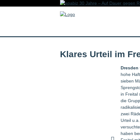
Klares Urteil im Fr
Dresden 
hohe Haft
sieben Mä
Sprengsto
in Freital
die Grupp
radikalis
zwei Räde
Urteil u.
versuchte
haben ber