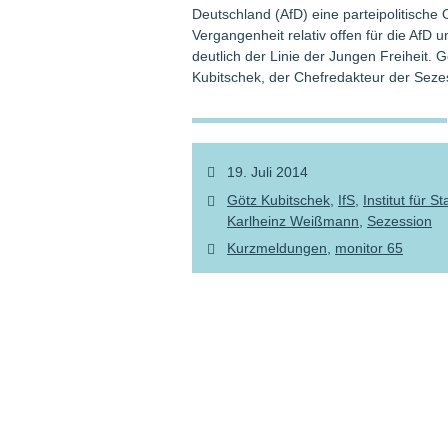
Deutschland (AfD) eine parteipolitische
Vergangenheit relativ offen für die AfD 
deutlich der Linie der Jungen Freiheit. 
Kubitschek, der Chefredakteur der Seze
19. Juli 2014
Götz Kubitschek
IfS
Institut für St
Karlheinz Weißmann
Sezession
Kurzmeldungen
monitor 65