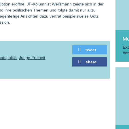
 Option eröffne. JF-Kolumnist Weißmann zeigte sich in der
und ihre politischen Themen und folgte damit nur allzu
Gegenteilige Ansichten dazu vertrat beispielsweise Götz
ssion.
Me
Ext
tweet
Ver
aatspolitik
Junge Freiheit
share