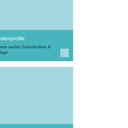
dienprofile
rem rechte Zeitschriften &
lage