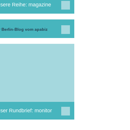
sere Reihe: magazine
 Berlin-Blog vom apabiz
ser Rundbrief: monitor