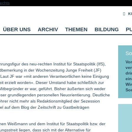
K
ÜBER UNS
ARCHIV
THEMEN
BILDUNG
P
So
Vom
ungsfigur des neu-rechten Institut für Staatspolitik (IfS),
ver
ndbemerkung in der Wochenzeitung Junge Freiheit (JF)
dri
n. Laut JF war »mit anderen Verantwortlichen keine Einigung
ein
eit erzielt worden«. Dieser Umstand habe schließlich zur
Wi
tbegründer er war, geführt. Bisher äußerten sich weder
So
eser grundlegenden personellen Neuorientierung. Deutliche
hrer nicht mehr als Redaktionsmitglied der Sezession
el auf dem Blog der Zeitschrift zu Gastbeiträgen
en Weißmann und dem Institut für Staatspolitik bzw. der
ngsstreit liegen, dass sich mit der Alternative für