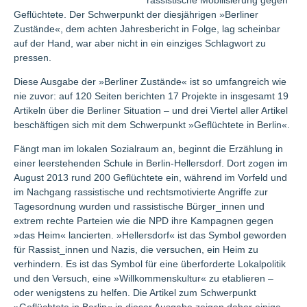
rassistische Mobilisierung gegen
Geflüchtete. Der Schwerpunkt der diesjährigen »Berliner
Zustände«, dem achten Jahresbericht in Folge, lag scheinbar
auf der Hand, war aber nicht in ein einziges Schlagwort zu
pressen.
Diese Ausgabe der »Berliner Zustände« ist so umfangreich wie
nie zuvor: auf 120 Seiten berichten 17 Projekte in insgesamt 19
Artikeln über die Berliner Situation – und drei Viertel aller Artikel
beschäftigen sich mit dem Schwerpunkt »Geflüchtete in Berlin«.
Fängt man im lokalen Sozialraum an, beginnt die Erzählung in
einer leerstehenden Schule in Berlin-Hellersdorf. Dort zogen im
August 2013 rund 200 Geflüchtete ein, während im Vorfeld und
im Nachgang rassistische und rechtsmotivierte Angriffe zur
Tagesordnung wurden und rassistische Bürger_innen und
extrem rechte Parteien wie die NPD ihre Kampagnen gegen
»das Heim« lancierten. »Hellersdorf« ist das Symbol geworden
für Rassist_innen und Nazis, die versuchen, ein Heim zu
verhindern. Es ist das Symbol für eine überforderte Lokalpolitik
und den Versuch, eine »Willkommenskultur« zu etablieren –
oder wenigstens zu helfen. Die Artikel zum Schwerpunkt