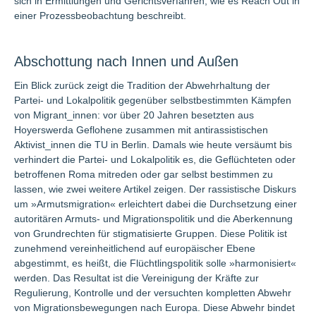
sich in Ermittlungen und Gerichtsverfahren, wie es Reach Out in
einer Prozessbeobachtung beschreibt.
Abschottung nach Innen und Außen
Ein Blick zurück zeigt die Tradition der Abwehrhaltung der
Partei- und Lokalpolitik gegenüber selbstbestimmten Kämpfen
von Migrant_innen: vor über 20 Jahren besetzten aus
Hoyerswerda Geflohene zusammen mit antirassistischen
Aktivist_innen die TU in Berlin. Damals wie heute versäumt bis
verhindert die Partei- und Lokalpolitik es, die Geflüchteten oder
betroffenen Roma mitreden oder gar selbst bestimmen zu
lassen, wie zwei weitere Artikel zeigen. Der rassistische Diskurs
um »Armutsmigration« erleichtert dabei die Durchsetzung einer
autoritären Armuts- und Migrationspolitik und die Aberkennung
von Grundrechten für stigmatisierte Gruppen. Diese Politik ist
zunehmend vereinheitlichend auf europäischer Ebene
abgestimmt, es heißt, die Flüchtlingspolitik solle »harmonisiert«
werden. Das Resultat ist die Vereinigung der Kräfte zur
Regulierung, Kontrolle und der versuchten kompletten Abwehr
von Migrationsbewegungen nach Europa. Diese Abwehr bindet