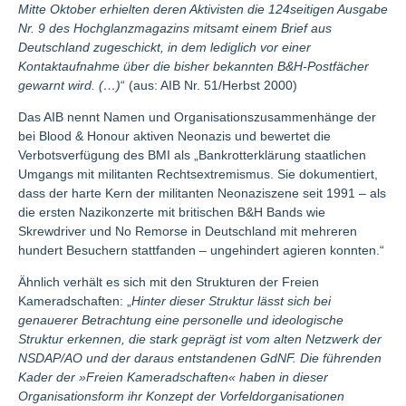
Mitte Oktober erhielten deren Aktivisten die 124seitigen Ausgabe
Nr. 9 des Hochglanzmagazins mitsamt einem Brief aus
Deutschland zugeschickt, in dem lediglich vor einer
Kontaktaufnahme über die bisher bekannten B&H-Postfächer
gewarnt wird. (…)
“ (aus: AIB Nr. 51/Herbst 2000)
Das AIB nennt Namen und Organisationszusammenhänge der
bei Blood & Honour aktiven Neonazis und bewertet die
Verbotsverfügung des BMI als „Bankrotterklärung staatlichen
Umgangs mit militanten Rechtsextremismus. Sie dokumentiert,
dass der harte Kern der militanten Neonaziszene seit 1991 – als
die ersten Nazikonzerte mit britischen B&H Bands wie
Skrewdriver und No Remorse in Deutschland mit mehreren
hundert Besuchern stattfanden – ungehindert agieren konnten.“
Ähnlich verhält es sich mit den Strukturen der Freien
Kameradschaften: „
Hinter dieser Struktur lässt sich bei
genauerer Betrachtung eine personelle und ideologische
Struktur erkennen, die stark geprägt ist vom alten Netzwerk der
NSDAP/AO und der daraus entstandenen GdNF. Die führenden
Kader der »Freien Kameradschaften« haben in dieser
Organisationsform ihr Konzept der Vorfeldorganisationen