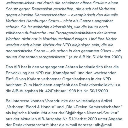
weiterentwickelt und durch die scheinbar offene Struktur einen
Schutz gegen Repression geschaffen, die auch bei Verboten
gegen einzelne Kameradschaften – exemplarisch das aktuelle
Verbot des Hamburger Sturm – nicht als Ganzes angreifbar
scheint. Sie ist weiterhin aktionsfähig, wie die kaum noch
zählbaren Aufmärsche und Propagandaaktivitäten der letzten
Wochen nicht nur in Norddeutschland zeigen. Und ihre Kader
werden nach einem Verbot der NPD diejenigen sein, die die
neonazistische Szene – wie schon in den gesamten 90ern – mit
neuen Konzepten reorganisieren.
“ (aus: AIB Nr. 51/Herbst 2000)
Das AIB hat in den vergangenen Jahren kontinuierlich über die
Entwicklung der NPD zur „Kampfpartei“ und den wachsenden
Einfluß von Kadern verbotener Organisationen in der NPD
berichtet. Zum Nachlesen empfiehlt das Redaktionskollektiv u.a.
die AIB-Ausgaben Nr. 42/Februar 1998 bis Nr. 50/1/2000.
Bei Interesse können Vorabdrucke der vollständigen Artikel
„Verboten: Blood & Honour“ und „Die »Freien Kameradschaften“
als logische Kontinuität einer dreißigjährigen Neonazi-Struktur“
aus der aktuellen AIB-Ausgabe Nr. 51/Herbst 2000 unter Angabe
der Redaktionsanschrift über die e-mail Adresse: aib@mail.