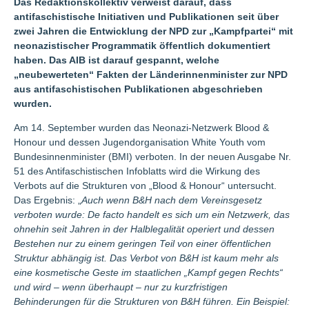
Das Redaktionskollektiv verweist darauf, dass
antifaschistische Initiativen und Publikationen seit über
zwei Jahren die Entwicklung der NPD zur „Kampfpartei“ mit
neonazistischer Programmatik öffentlich dokumentiert
haben. Das AIB ist darauf gespannt, welche
„neubewerteten“ Fakten der Länderinnenminister zur NPD
aus antifaschistischen Publikationen abgeschrieben
wurden.
Am 14. September wurden das Neonazi-Netzwerk Blood &
Honour und dessen Jugendorganisation White Youth vom
Bundesinnenminister (BMI) verboten. In der neuen Ausgabe Nr.
51 des Antifaschistischen Infoblatts wird die Wirkung des
Verbots auf die Strukturen von „Blood & Honour“ untersucht.
Das Ergebnis: „
Auch wenn B&H nach dem Vereinsgesetz
verboten wurde: De facto handelt es sich um ein Netzwerk, das
ohnehin seit Jahren in der Halblegalität operiert und dessen
Bestehen nur zu einem geringen Teil von einer öffentlichen
Struktur abhängig ist. Das Verbot von B&H ist kaum mehr als
eine kosmetische Geste im staatlichen „Kampf gegen Rechts“
und wird – wenn überhaupt – nur zu kurzfristigen
Behinderungen für die Strukturen von B&H führen. Ein Beispiel: