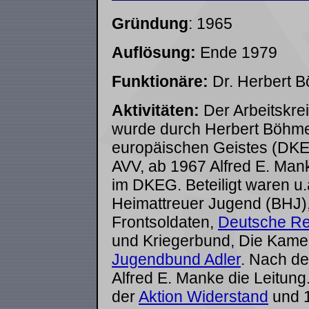
Gründung
: 1965
Auflösung:
Ende 1979
Funktionäre:
Dr. Herbert B
Aktivitäten:
Der Arbeitskre
wurde durch Herbert Böhm
europäischen Geistes (DKEG)
AVV, ab 1967 Alfred E. Mank
im DKEG. Beteiligt waren u.
Heimattreuer Jugend (BHJ),
Frontsoldaten,
Deutsche Re
und Kriegerbund, Die Kame
Jugendbund Adler
. Nach d
Alfred E. Manke die Leitung
der
Aktion Widerstand
und 1