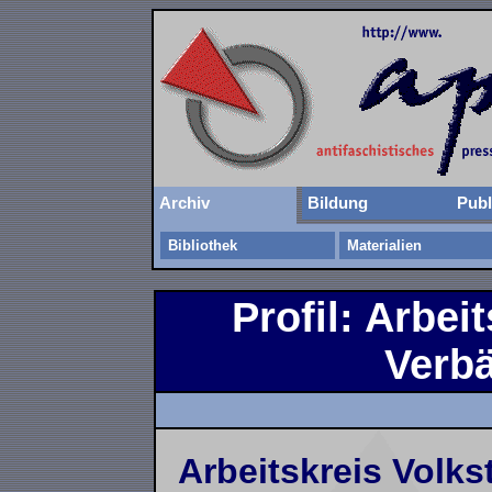
Archiv
Bildung
Publ
Bibliothek
Materialien
Profil: Arbei
Verb
Arbeitskreis Volks