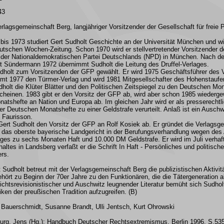
43
rlagsgemeinschaft Berg, langjähriger Vorsitzender der Gesellschaft für freie P
 bis 1973 studiert Gert Sudholt Geschichte an der Universität München und w
eutschen Wochen-Zeitung. Schon 1970 wird er stellvertretender Vorsitzender d
r der Nationaldemokratischen Partei Deutschlands (NPD) in München. Nach d
t Sündermann 1972 übernimmt Sudholt die Leitung des Druffel-Verlages.
dholt zum Vorsitzenden der GFP gewählt. Er wird 1975 Geschäftsführer des 
mt 1977 den Türmer-Verlag und wird 1981 Mitgesellschafter des Hohenstaufe
udholt die Klüter Blätter und den Politischen Zeitspiegel zu den Deutschen Mo
cheinen. 1983 gibt er den Vorsitz der GFP ab, wird aber schon 1985 wiedergew
atshefte an Nation und Europa ab. Im gleichen Jahr wird er als presserechtl
der Deutschen Monatshefte zu einer Geldstrafe verurteilt. Anlaß ist ein Ausch
t Faurisson.
 Gert Sudholt den Vorsitz der GFP an Rolf Kosiek ab. Er gründet die Verlagsg
hn das oberste bayerische Landgericht in der Berufungsverhandlung wegen des
ges zu sechs Monaten Haft und 10.000 DM Geldstrafe. Er wird im Juli verhaf
haltes in Landsberg verfaßt er die Schrift In Haft - Persönliches und politisc
rs.
 Sudholt betreut mit der Verlagsgemeinschaft Berg die publizistischen Aktivit
hört zu Beginn der 70er Jahre zu den Funktionären, die die Tätergeneration a
ichtsrevisionistischer und Auschwitz leugnender Literatur bemüht sich Sudholt
iken der preußischen Tradition aufzugreifen. (B)
Bauerschmidt, Susanne Brandt, Ulli Jentsch, Kurt Ohrowski
urg, Jens (Hg.): Handbuch Deutscher Rechtsextremismus
, Berlin 1996, S.53