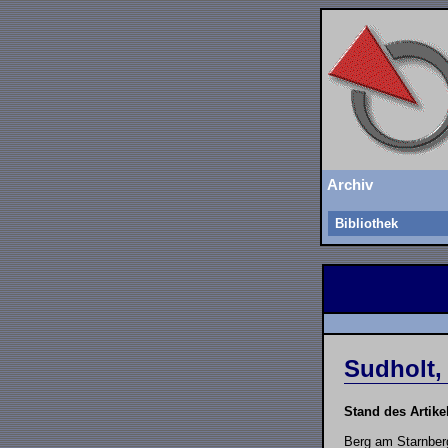
Archiv
Bibliothek
Sudholt, 
Stand des Artike
Berg am Starnber