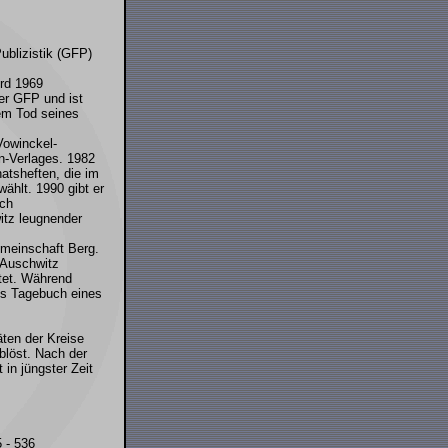
ublizistik (GFP)
ird 1969
er GFP und ist
em Tod seines
Vowinckel-
n-Verlages. 1982
natsheften, die im
ählt. 1990 gibt er
ich
witz leugnender
emeinschaft Berg.
 Auschwitz
tet. Während
hes Tagebuch eines
äten der Kreise
blöst. Nach der
 in jüngster Zeit
5 - 536