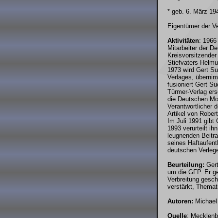
* geb. 6. März 19
Eigentümer der Ve
Aktivitäten
: 1966
Mitarbeiter der D
Kreisvorsitzende
Stiefvaters Helmu
1973 wird Gert Su
Verlages, übernim
fusioniert Gert S
Türmer-Verlag ers
die Deutschen Mon
Verantwortlicher 
Artikel von Rober
Im Juli 1991 gibt
1993 verurteilt i
leugnenden Beitra
seines Haftaufent
deutschen Verlege
Beurteilung:
Gert
um die GFP. Er ge
Verbreitung gesch
verstärkt, Themat
Autoren:
Michael 
Quelle
: Mecklenb