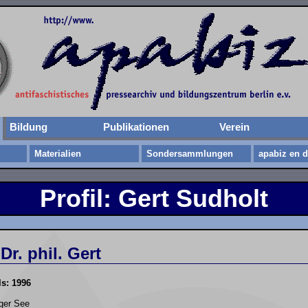
Bildung
Publikationen
Verein
Materialien
Sondersammlungen
apabiz en d
Profil: Gert Sudholt
Dr. phil. Gert
ls: 1996
ger See