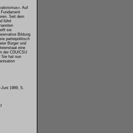
vativismus«. Auf
es Fundament
eren. Seit dem
d führt
enannten
ift sie
nservative Bildung
ie parteipolitisch
reier Bürger und
teienstaat eine
n in der CDU/CSU
? Sie hat nun
anisation
-Juni 1989, S.
1f