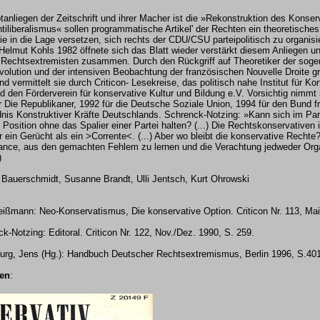
anliegen der Zeitschrift und ihrer Macher ist die »Rekonstruktion des Konser
tiliberalismus« sollen programmatische Artikel' der Rechten ein theoretisch
ie in die Lage versetzen, sich rechts der CDU/CSU parteipolitisch zu organisi
 Helmut Kohls 1982 öffnete sich das Blatt wieder verstärkt diesem Anliegen un
 Rechtsextremisten zusammen. Durch den Rückgriff auf Theoretiker der sog
olution und der intensiven Beobachtung der französischen Nouvelle Droite gre
d vermittelt sie durch Criticon- Lesekreise, das politisch nahe Institut für Ko
 den Förderverein für konservative Kultur und Bildung e.V. Vorsichtig nimmt s
ür Die Republikaner, 1992 für die Deutsche Soziale Union, 1994 für den Bund f
nis Konstruktiver Kräfte Deutschlands. Schrenck-Notzing: »Kann sich im Par
le Position ohne das Spalier einer Partei halten? (...) Die Rechtskonservative
ein Gerücht als ein >Corrente<. (...) Aber wo bleibt die konservative Rechte
ance, aus den gemachten Fehlem zu lernen und die Verachtung jedweder Org
)
Bauerschmidt, Susanne Brandt, Ulli Jentsch, Kurt Ohrowski
eißmann: Neo-Konservatismus, Die konservative Option. Criticon Nr. 113, Mai
-Notzing: Editoral. Criticon Nr. 122, Nov./Dez. 1990, S. 259.
urg, Jens (Hg.): Handbuch Deutscher Rechtsextremismus
, Berlin 1996, S.40
ien
: