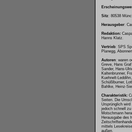
Erscheinungswe
Sitz
: 80538 Münc
Herausgeber
: Ca
Redaktion:
Caspa
Hanns Klatz.
Vertrieb
: SPS Spe
Planegg, Abonnen
Autoren
: waren o
Greve, Hans Graf 
Sander, Hans-Ulri
Kaltenbrunner, Fr
Kuehnelt-Leddihn
Schüßlburner, Lot
Bahlke, Heinz-Sie
Charakteristik:
Cr
Seiten. Die Umsch
Ursprünglich wird
jedoch schnell zu
Motschmann heraus
Herausgabe des hä
Zeitschriftenhande
mittels Lesekreis
außen.