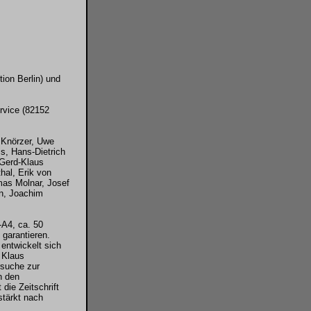
ion Berlin) und
rvice (82152
 Knörzer, Uwe
s, Hans-Dietrich
 Gerd-Klaus
hal, Erik von
as Molnar, Josef
in, Joachim
-A4, ca. 50
 garantieren.
 entwickelt sich
 Klaus
rsuche zur
n den
 die Zeitschrift
stärkt nach