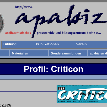
Bildung
Publikationen
Verein
Materialien
Sondersammlungen
apabiz en d
Profil: Criticon
0 (1993)