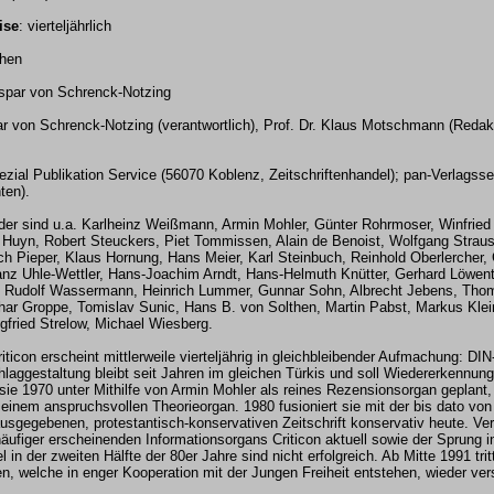
ise
: vierteljährlich
hen
spar von Schrenck-Notzing
r von Schrenck-Notzing (verantwortlich), Prof. Dr. Klaus Motschmann (Redakt
zial Publikation Service (56070 Koblenz, Zeitschriftenhandel); pan-Verlagsse
ten).
der sind u.a. Karlheinz Weißmann, Armin Mohler, Günter Rohrmoser, Winfried
Huyn, Robert Steuckers, Piet Tommissen, Alain de Benoist, Wolfgang Straus
ch Pieper, Klaus Hornung, Hans Meier, Karl Steinbuch, Reinhold Oberlercher,
anz Uhle-Wettler, Hans-Joachim Arndt, Hans-Helmuth Knütter, Gerhard Löwent
, Rudolf Wassermann, Heinrich Lummer, Gunnar Sohn, Albrecht Jebens, Thom
har Groppe, Tomislav Sunic, Hans B. von Solthen, Martin Pabst, Markus Kle
gfried Strelow, Michael Wiesberg.
iticon erscheint mittlerweile vierteljährig in gleichbleibender Aufmachung: DIN
laggestaltung bleibt seit Jahren im gleichen Türkis und soll Wiedererkennung
 sie 1970 unter Mithilfe von Armin Mohler als reines Rezensionsorgan geplant,
 einem anspruchsvollen Theorieorgan. 1980 fusioniert sie mit der bis dato von
gegebenen, protestantisch-konservativen Zeitschrift konservativ heute. Ve
ufiger erscheinenden Informationsorgans Criticon aktuell sowie der Sprung i
l in der zweiten Hälfte der 80er Jahre sind nicht erfolgreich. Ab Mitte 1991 tritt
en, welche in enger Kooperation mit der Jungen Freiheit entstehen, wieder ver