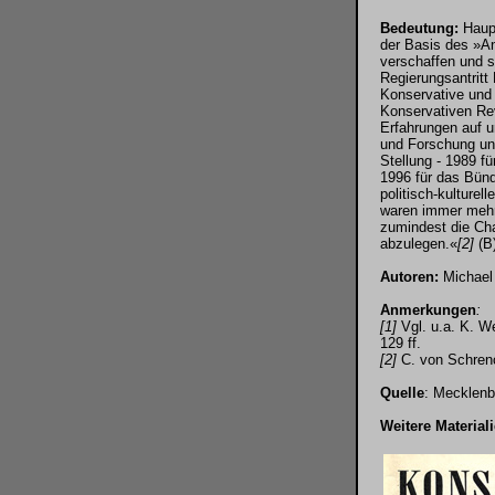
Bedeutung:
Haupt
der Basis des »An
verschaffen und s
Regierungsantritt
Konservative und
Konservativen Rev
Erfahrungen auf un
und Forschung und
Stellung - 1989 f
1996 für das Bünd
politisch-kulturel
waren immer mehr 
zumindest die Ch
abzulegen.«
[2]
(B
Autoren:
Michael 
Anmerkungen
:
[1]
Vgl. u.a. K. W
129 ff.
[2]
C. von Schrenck
Quelle
: Mecklenb
Weitere Material