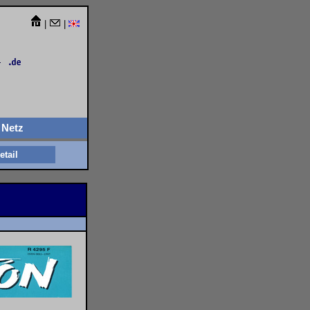
|
|
Netz
etail