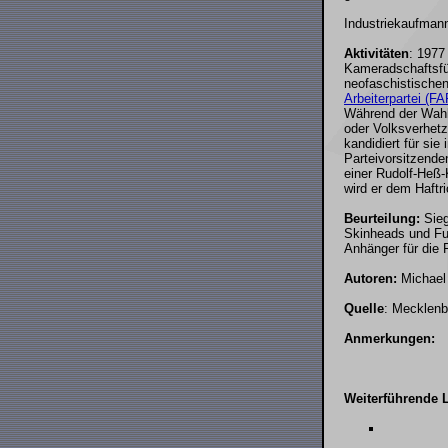
Industriekaufman
Aktivitäten
: 1977
Kameradschaftsfü
neofaschistischen
Arbeiterpartei (FA
Während der Wahl 
oder Volksverhetz
kandidiert für sie
Parteivorsitzend
einer Rudolf-Heß-
wird er dem Haftri
Beurteilung:
Sieg
Skinheads und Fuß
Anhänger für die 
Autoren:
Michael 
Quelle
: Mecklenb
Anmerkungen:
Weiterführende L