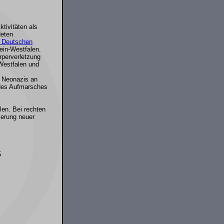
ktivitäten als
deten
n Deutschen
ein-Westfalen.
rperverletzung
-Westfalen und
n Neonazis an
 des Aufmarsches
len. Bei rechten
ierung neuer
5