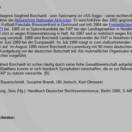
n
 beginnt Siegfried Borchardt - sein Spitzname ist »SS-Siggi« - seine rechten A
hrer der
Aktionsfront Nationaler Aktivisten
. Er wird Anführer des 1982 gegrün
 Fußball-Fanclubs Borussenfront in Dortmund und tritt 1984 der
Freiheitliche
P)
bei. 1985 ist er Spitzenkandidat der FAP bei den Landtagswahlen in Nordrh
sitzt er wegen Körperverletzung in Haft. Ab 1987 wird er mehrfach wegen Kö
ung verurteilt. 1988 wird Borchardt Landesvorsitzender der FAP in Nordrhein
 im Juni 1989 bei der Europawahl. Im Juli 1989 steigt er zum stellvertretenden
en auf. Im August 1995 nimmt Borchardt in Luxemburg mit 90 meist deutsche
Kundgebung vor der deutschen Botschaft teil. Als mutmaßlicher Organisator
chter vorgeführt.
fried Borchardt ist schon häufig durch seine hohe Gewaltbereitschaft aufgefal
ballfans konnte er sich hierdurch Symphatien verschaffen, die er zur Rekrut
FAP zu nutzen versuchte. (B)
Bauerschmidt, Susanne Brandt, Ulli Jentsch, Kurt Ohrowski
urg, Jens (Hg.): Handbuch Deutscher Rechtsextremismus
, Berlin 1996, S.44
iteratur: