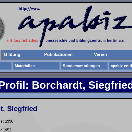
Bildung
Publikationen
Verein
Materialien
Sondersammlungen
apabiz en d
Profil: Borchardt, Siegfrie
, Siegfried
ls: 1996
r 1953