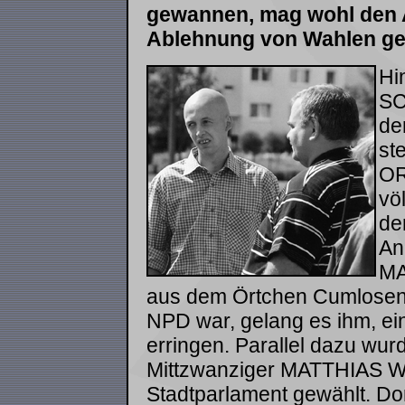
gewannen, mag wohl den A
Ablehnung von Wahlen ge
Hi
S
de
st
OR
vö
de
An
MA
aus dem Örtchen Cumlosen,
NPD war, gelang es ihm, ein
erringen. Parallel dazu wur
Mittzwanziger MATTHIAS WIR
Stadtparlament gewählt. Do