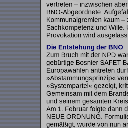
vertreten – inzwischen abe
BNO-Abgeordnete. Aufgefall
Kommunalgremien kaum – zur
Sachkompetenz und Wille. U
Provokation wird ausgelass
Die Entstehung der BNO
Zum Bruch mit der NPD wa
gebürtige Bosnier SAFET B
Europawahlen antreten durft
»Abstammungsprinzip« verra
»Systempartei« gezeigt, kr
Gemeinsam mit dem Brand
und seinem gesamten Kreisv
Am 1. Februar folgte dan
NEUE ORDNUNG. Formulier
gemäßigt, wurde von nun an